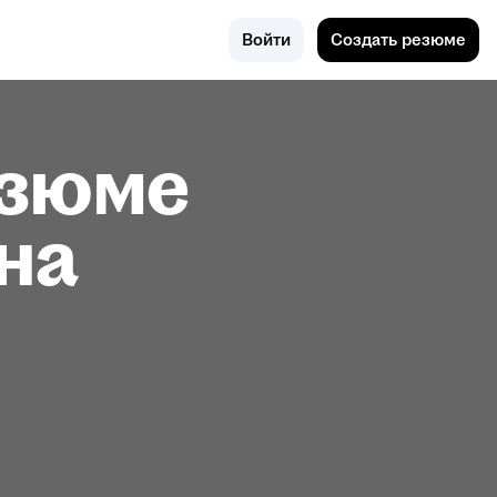
Поиск
Россия
Войти
Создать резюме
езюме
на