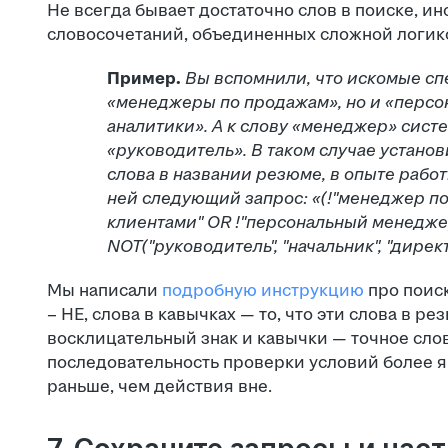
Не всегда бывает достаточно слов в поиске, и
словосочетаний, объединенных сложной логик
Пример.
Вы вспомнили, что искомые сп
«менеджеры по продажам», но и «перс
аналитики». А к слову «менеджер» сист
«руководитель».
В таком случае установ
слова в названии резюме, в опыте работ
ней следующий запрос: «(!"менеджер по
клиентами" OR !"персональный менедже
NOT("руководитель", "начальник", "директ
Мы написали
подробную инструкцию
про поиск
– НЕ, слова в кавычках — то, что эти слова в р
восклицательный знак и кавычки — точное слов
последовательность проверки условий более я
раньше, чем действия вне.