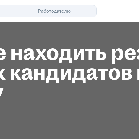
Помощь
Работодателю
е находить р
 кандидатов 
у