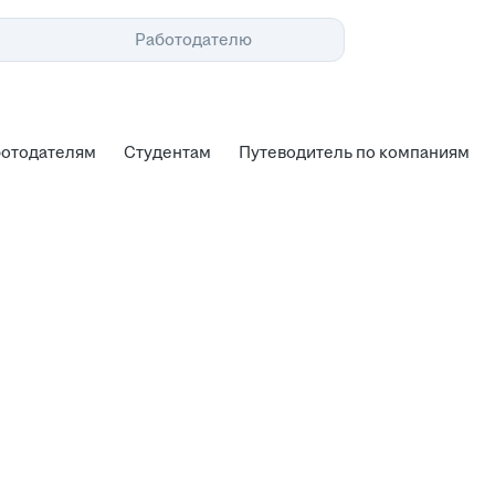
Помощь
Работодателю
ботодателям
Студентам
Путеводитель по компаниям
ботодателям
Студентам
Путеводитель по компаниям