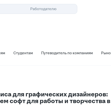
Помощь
Работодателю
м
Студентам
Путеводитель по компаниям
Рынок тру
лям
Студентам
Путеводитель по компаниям
Рыно
виса для графических дизайнеров:
ем софт для работы и творчества в