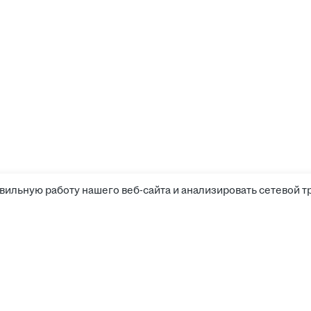
вильную работу нашего веб-сайта и анализировать сетевой т
Соискателям
Боты д
Вакансии
Компании
Работа