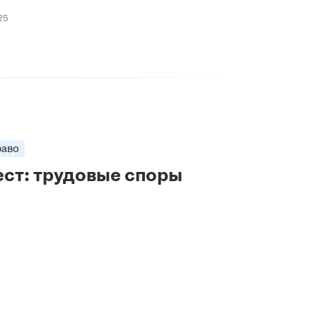
25
раво
ст: трудовые споры