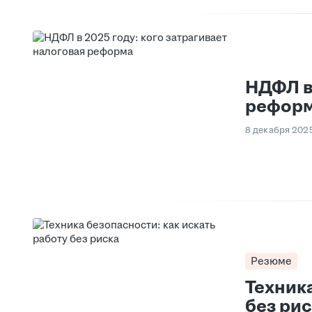
НДФЛ в 
рефор
8 декабря 202
Резюме
Техника
без ри