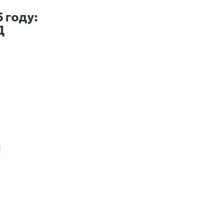
 году:
Д
и