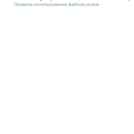
Правила использования файлов cookie
Зарплата.ру
Условия пользования
Этика и комплаенс
Горячая линия по вопросам этики и комплаенс
Помощь
СМИ и партнёрам
Наши вакансии
Сетка: соцсеть для нетворкинга