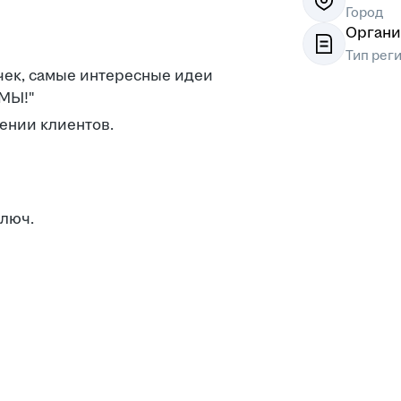
Город
Органи
Тип рег
чек, самые интересные идеи
 МЫ!"
ении клиентов.
ключ.