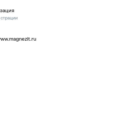
зация
истрации
www.magnezit.ru