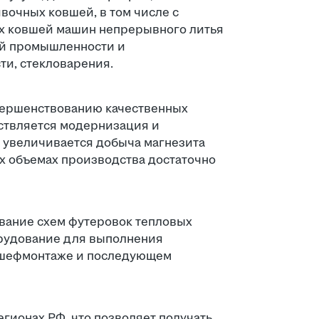
вочных ковшей, в том числе с
х ковшей машин непрерывного литья
ной промышленности и
ти, стекловарения.
вершенствованию качественных
ествляется модернизация и
 увеличивается добыча магнезита
х объемах производства достаточно
вание схем футеровок тепловых
орудование для выполнения
в шефмонтаже и последующем
гионах РФ, что позволяет получать