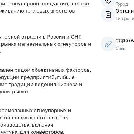
й огнеупорной продукции, а также
Город
уживанию тепловых агрегатов
Органи
Тип рег
порной отрасли в России и СНГ,
http://
рынка магнезиальных огнеупоров и
Сайт
.
овлен рядом объективных факторов,
одукции предприятий, гибкие
тние традиции ведения бизнеса и
дном рынке.
формованных огнеупорных и
тепловых агрегатов, в том
роизводства, включая
чугуна, для конверторов,