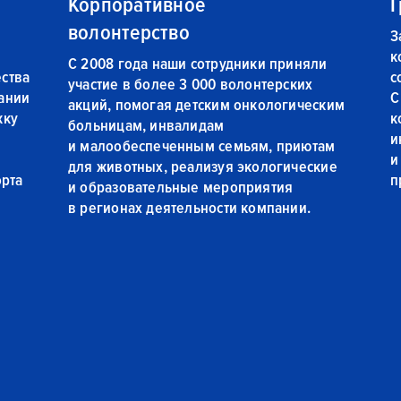
Корпоративное
Г
волонтерство
З
к
С 2008 года наши сотрудники приняли
ства
с
участие в более 3 000 волонтерских
ании
С
акций, помогая детским онкологическим
жку
к
больницам, инвалидам
и
и малообеспеченным семьям, приютам
и
для животных, реализуя экологические
орта
п
и образовательные мероприятия
в регионах деятельности компании.