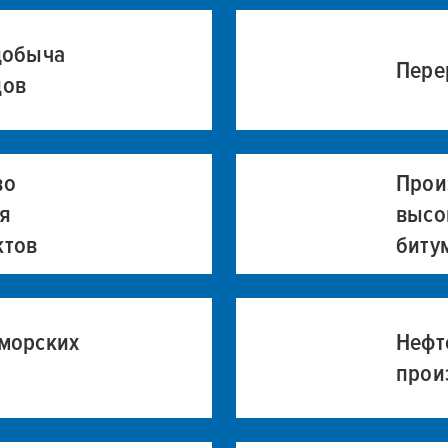
добыча
Пере
дов
во
Прои
я
высо
ктов
биту
 морских
Нефт
прои