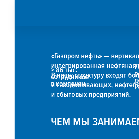
«Газпром нефть» — вертикал
интегрированная нефтяная 
7
> 86 тыс.
р
В нашу структуру входят бол
сотрудников
д
в компании
и газодобывающих, нефте
Р
и сбытовых предприятий.
ЧЕМ МЫ ЗАНИМАЕ