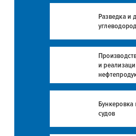
Разведка и 
углеводоро
Производст
и реализаци
нефтепроду
Бункеровка
судов