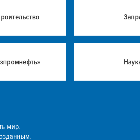
троительство
Запр
азпромнефть»
Наук
ть мир.
созданным.