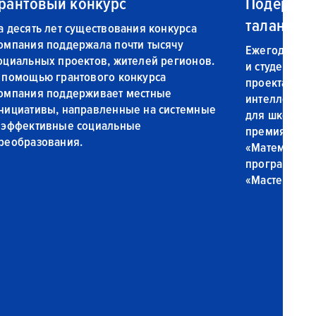
рантовый конкурс
Подержка
талантов
а десять лет существования конкурса
омпания поддержала почти тысячу
Ежегодно бо
оциальных проектов, жителей регионов.
и студентов 
 помощью грантового конкурса
проектах ком
омпания поддерживает местные
интеллектуа
нициативы, направленные на системные
для школьни
 эффективные социальные
премия для 
реобразования.
«Математичес
программа р
«Мастерская