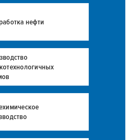
работка нефти
зводство
котехнологичных
мов
ехимическое
зводство