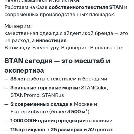
печати, вышивки и логистики.
Работаем на базе
собственного текстиля STAN
и
современных производственных площадок.
Мы верим:
качественная одежда с айдентикой бренда — это
не расход, а
инвестиция
.
В команду. В культуру. В доверие. В лояльность.
STAN сегодня — это масштаб и
экспертиза
35 лет
работы с текстилем и брендами
3 сильные торговые марки:
STANColor,
STANPromo, STANRus
2 современных склада
в Москве и
Екатеринбурге (более
3 500 м²
)
1 000 000+ единиц продукции
в наличии
115 артикулов
в
25 размерах и 32 цветах