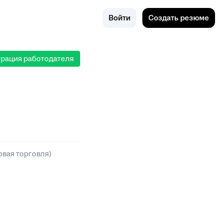
Поиск
Россия
Войти
Создать резюме
трация работодателя
вая торговля)