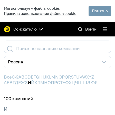
Мы используем файлы cookie.
Понятно
Правила использования файлов cookie
Соискателю
Войти
Поиск по названию компании
Россия
Все
0-9
A
B
C
D
E
F
G
H
I
J
K
L
M
N
O
P
Q
R
S
T
U
V
W
X
Y
Z
А
Б
В
Г
Д
Е
Ж
З
И
Й
К
Л
М
Н
О
П
Р
С
Т
У
Ф
Х
Ц
Ч
Ш
Щ
Э
Ю
Я
100 компаний
И