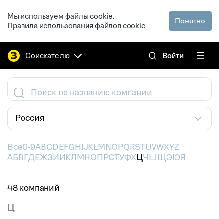
Мы используем файлы cookie.
Понятно
Правила использования файлов cookie
Соискателю
Войти
Поиск по названию компании
Россия
Все
0-9
A
B
C
D
E
F
G
H
I
J
K
L
M
N
O
P
Q
R
S
T
U
V
W
X
Y
Z
А
Б
В
Г
Д
Е
Ж
З
И
Й
К
Л
М
Н
О
П
Р
С
Т
У
Ф
Х
Ц
Ч
Ш
Щ
Э
Ю
Я
48 компаний
Ц