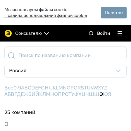
Мы используем файлы cookie.
Понятно
Правила использования файлов cookie
Соискателю
Войти
Поиск по названию компании
Россия
Все
0-9
A
B
C
D
E
F
G
H
I
J
K
L
M
N
O
P
Q
R
S
T
U
V
W
X
Y
Z
А
Б
В
Г
Д
Е
Ж
З
И
Й
К
Л
М
Н
О
П
Р
С
Т
У
Ф
Х
Ц
Ч
Ш
Щ
Э
Ю
Я
25 компаний
Э