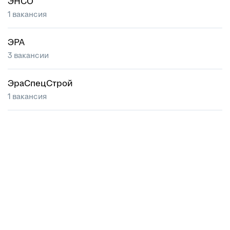
ЭНСО
1 вакансия
ЭРА
3 вакансии
ЭраСпецСтрой
1 вакансия