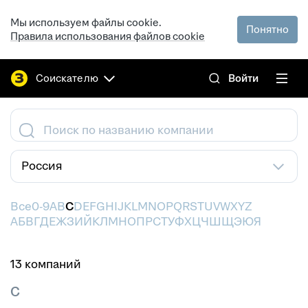
Мы используем файлы cookie.
Понятно
Правила использования файлов cookie
Соискателю
Войти
Поиск по названию компании
Россия
Все
0-9
A
B
C
D
E
F
G
H
I
J
K
L
M
N
O
P
Q
R
S
T
U
V
W
X
Y
Z
А
Б
В
Г
Д
Е
Ж
З
И
Й
К
Л
М
Н
О
П
Р
С
Т
У
Ф
Х
Ц
Ч
Ш
Щ
Э
Ю
Я
13 компаний
C