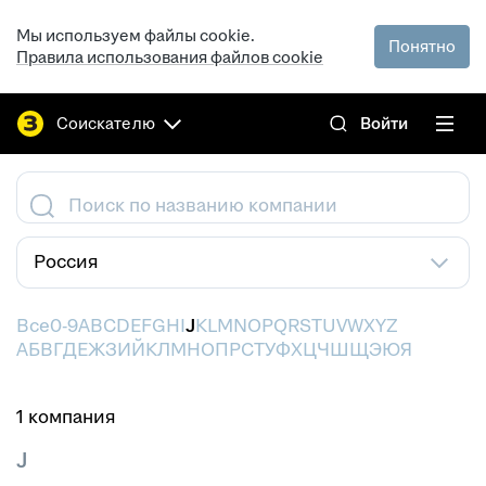
Мы используем файлы cookie.
Понятно
Правила использования файлов cookie
Соискателю
Войти
Поиск по названию компании
Россия
Все
0-9
A
B
C
D
E
F
G
H
I
J
K
L
M
N
O
P
Q
R
S
T
U
V
W
X
Y
Z
А
Б
В
Г
Д
Е
Ж
З
И
Й
К
Л
М
Н
О
П
Р
С
Т
У
Ф
Х
Ц
Ч
Ш
Щ
Э
Ю
Я
1 компания
J