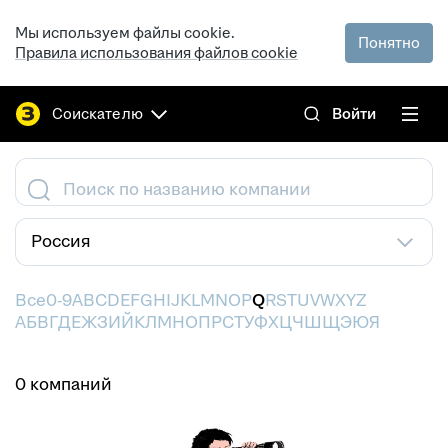
Мы используем файлы cookie.
Понятно
Правила использования файлов cookie
Соискателю
Войти
Поиск по названию компании
Россия
Все
0-9
A
B
C
D
E
F
G
H
I
J
K
L
M
N
O
P
Q
R
S
T
U
V
W
X
Y
Z
А
Б
В
Г
Д
Е
Ж
З
И
Й
К
Л
М
Н
О
П
Р
С
Т
У
Ф
Х
Ц
Ч
Ш
Щ
Э
Ю
Я
0 компаний