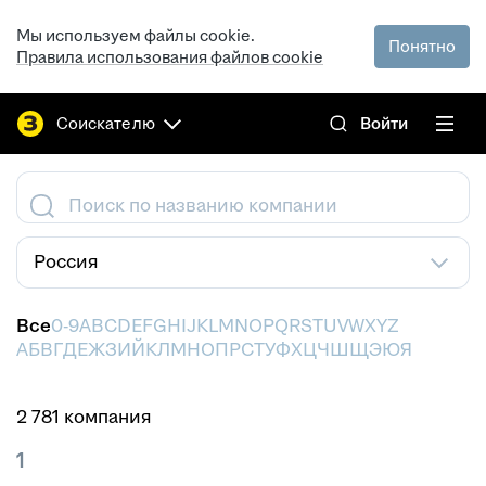
Мы используем файлы cookie.
Понятно
Правила использования файлов cookie
Соискателю
Войти
Поиск по названию компании
Россия
Все
0-9
A
B
C
D
E
F
G
H
I
J
K
L
M
N
O
P
Q
R
S
T
U
V
W
X
Y
Z
А
Б
В
Г
Д
Е
Ж
З
И
Й
К
Л
М
Н
О
П
Р
С
Т
У
Ф
Х
Ц
Ч
Ш
Щ
Э
Ю
Я
2 781 компания
1