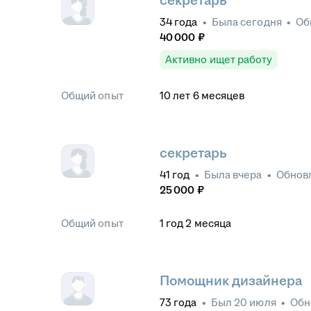
секретарь
34
года
•
Была
сегодня
•
Об
40 000
₽
Активно ищет работу
Общий опыт
10
лет
6
месяцев
секретарь
41
год
•
Была
вчера
•
Обнов
25 000
₽
Общий опыт
1
год
2
месяца
Помощник дизайнера
73
года
•
Был
20 июля
•
Обн