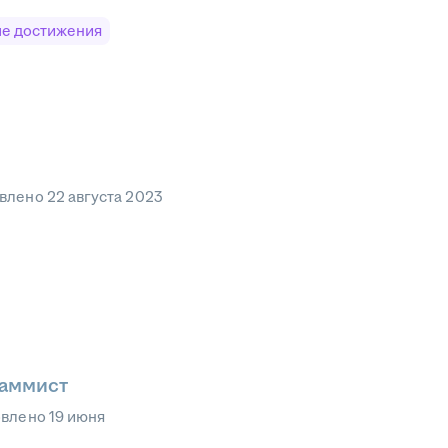
е достижения
влено
22 августа 2023
раммист
овлено
19 июня