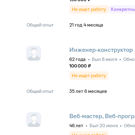
Не ищет работу
Конкретны
Общий опыт
21
год
4
месяца
Инженер-конструктор
62
года
•
Был
8 июля
•
Обно
100 000
₽
Не ищет работу
Общий опыт
35
лет
6
месяцев
Веб-мастер, Веб-прог
46
лет
•
Был
20 июня
•
Обн