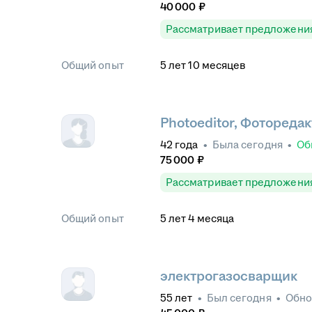
40 000
₽
Рассматривает предложени
Общий опыт
5
лет
10
месяцев
Photoeditor, Фотореда
42
года
•
Была
сегодня
•
Об
75 000
₽
Рассматривает предложени
Общий опыт
5
лет
4
месяца
электрогазосварщик
55
лет
•
Был
сегодня
•
Обн