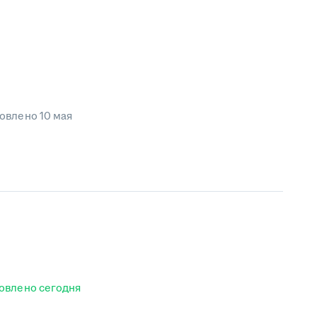
овлено
10 мая
овлено
сегодня