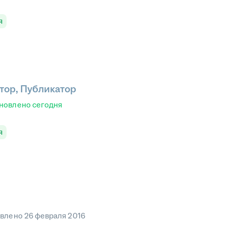
я
ктор, Публикатор
новлено
сегодня
я
овлено
26 февраля 2016