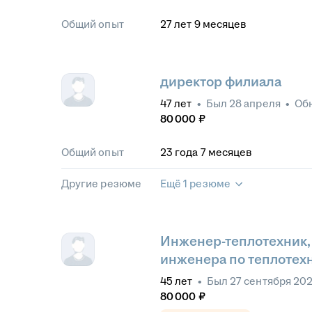
Общий опыт
27
лет
9
месяцев
директор филиала
47
лет
•
Был
28 апреля
•
Об
80 000
₽
Общий опыт
23
года
7
месяцев
Другие резюме
Ещё 1 резюме
Инженер-теплотехник, 
инженера по теплотех
45
лет
•
Был
27 сентября 20
80 000
₽