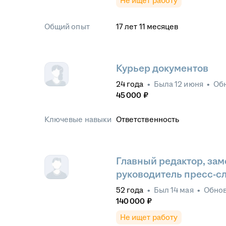
Не ищет работу
Общий опыт
17
лет
11
месяцев
Курьер документов
24
года
•
Была
12 июня
•
Об
45 000
₽
Ключевые навыки
Ответственность
Главный редактор, зам
руководитель пресс-с
52
года
•
Был
14 мая
•
Обно
140 000
₽
Не ищет работу