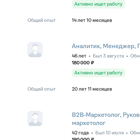
Активно ищет работу
Общий опыт
14
лет
10
месяцев
Аналитик, Менеджер, 
46
лет
•
Был
3 августа
•
Обн
180 000
₽
Активно ищет работу
Общий опыт
20
лет
11
месяцев
B2B-Маркетолог, Руково
маркетолог
42
года
•
Был
10 июля
•
Обн
190 000
₽