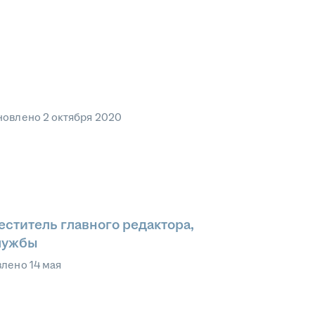
новлено
2 октября 2020
еститель главного редактора,
лужбы
влено
14 мая