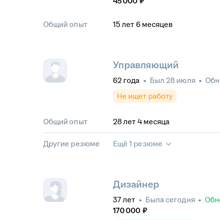
45 000
₽
Общий опыт
15
лет
6
месяцев
Управляющий
62
года
•
Был
28 июля
•
Обн
Не ищет работу
Общий опыт
28
лет
4
месяца
Другие резюме
Ещё 1 резюме
Дизайнер
37
лет
•
Была
сегодня
•
Обн
170 000
₽