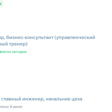
я
р, бизнес-консультант (управленческий
чный тренер)
влено
сегодня
 главный инженер, начальник цеха
влено
9 июля