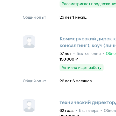
Рассматривает предложени
Общий опыт
25
лет
1
месяц
Коммерческий директо
консалтинг), коуч (ли
57
лет
•
Был
сегодня
•
Обно
150 000
₽
Активно ищет работу
Общий опыт
26
лет
6
месяцев
технический директор,
62
года
•
Был
вчера
•
Обно