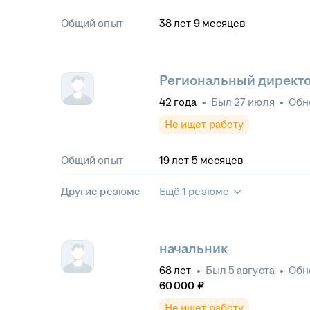
Общий опыт
38
лет
9
месяцев
Региональный директ
42
года
•
Был
27 июля
•
Обн
Не ищет работу
Общий опыт
19
лет
5
месяцев
Другие резюме
Ещё 1 резюме
начальник
68
лет
•
Был
5 августа
•
Обн
60 000
₽
Не ищет работу