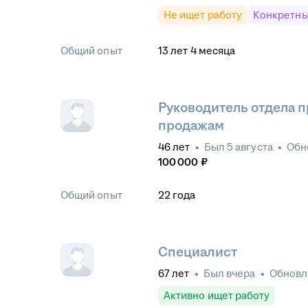
Не ищет работу
Конкретны
Общий опыт
13
лет
4
месяца
Руководитель отдела 
продажам
46
лет
•
Был
5 августа
•
Обн
100 000
₽
Общий опыт
22
года
Специалист
67
лет
•
Был
вчера
•
Обнов
Активно ищет работу