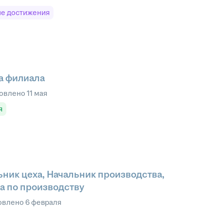
е достижения
а филиала
овлено
11 мая
я
ьник цеха, Начальник производства,
а по производству
овлено
6 февраля