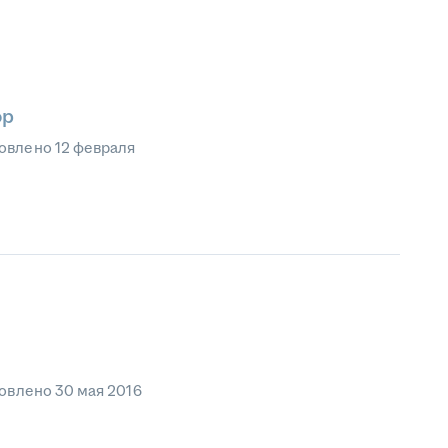
ор
овлено
12 февраля
овлено
30 мая 2016