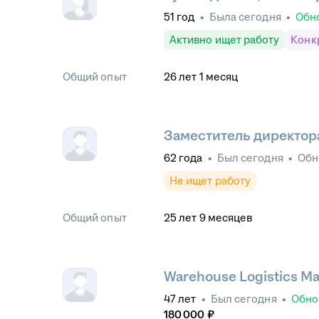
51
год
•
Была
сегодня
•
Обн
Активно ищет работу
Конк
Общий опыт
26
лет
1
месяц
Заместитель директор
62
года
•
Был
сегодня
•
Обн
Не ищет работу
Общий опыт
25
лет
9
месяцев
Warehouse Logistics M
47
лет
•
Был
сегодня
•
Обно
180 000
₽