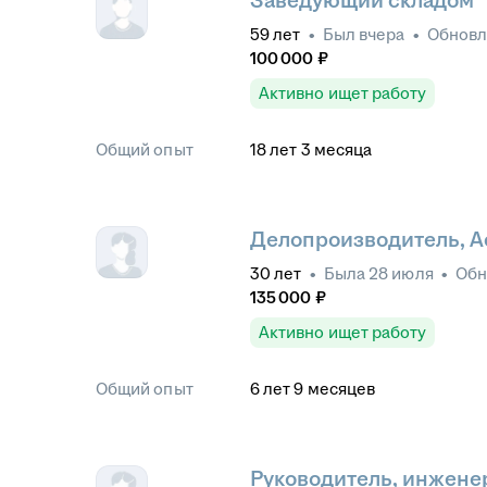
Заведующий складом
59
лет
•
Был
вчера
•
Обнов
100 000
₽
Активно ищет работу
Общий опыт
18
лет
3
месяца
Делопроизводитель, А
30
лет
•
Была
28 июля
•
Обн
135 000
₽
Активно ищет работу
Общий опыт
6
лет
9
месяцев
Руководитель, инжене