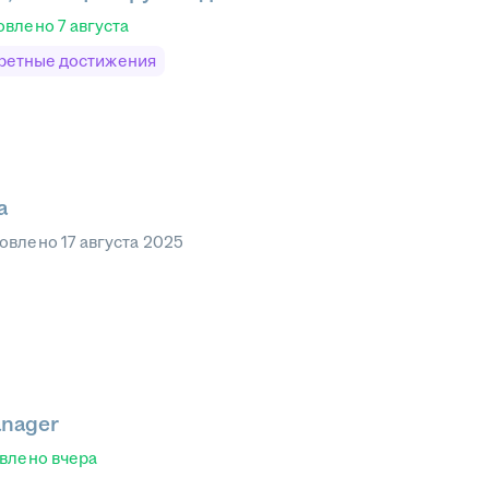
овлено
7 августа
ретные достижения
а
овлено
17 августа 2025
anager
влено
вчера