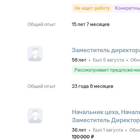
Не ищет работу
Конкретны
Общий опыт
15
лет
7
месяцев
Заместитель директор
58
лет
•
Был
5 августа
•
Обн
Рассматривает предложени
Общий опыт
23
года
8
месяцев
Начальник цеха, Начал
Заместитель Директор
36
лет
•
Был
1 августа
•
Обн
120 000
₽