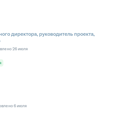
ого директора, руководитель проекта,
р
овлено
26 июля
я
овлено
6 июля