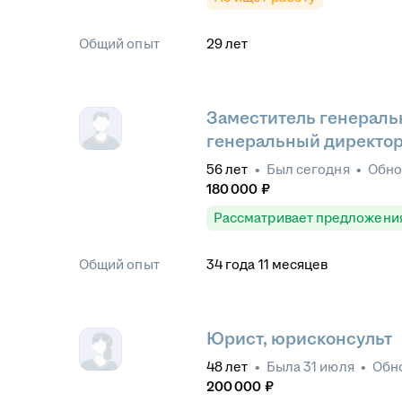
Общий опыт
29
лет
Заместитель генеральн
генеральный директо
56
лет
•
Был
сегодня
•
Обн
180 000
₽
Рассматривает предложени
Общий опыт
34
года
11
месяцев
Юрист, юрисконсульт
48
лет
•
Была
31 июля
•
Обн
200 000
₽