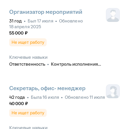
Организатор мероприятий
31
год
•
Был
17 июля
•
Обновлено
18 апреля 2025
55 000
₽
Не ищет работу
Ключевые навыки
Ответственность
•
Контроль исполнения
решений
•
MC Office
Cекретарь, офис- менеджер
42
года
•
Была
16 июля
•
Обновлено
11 июля
40 000
₽
Не ищет работу
Ключевые навыки