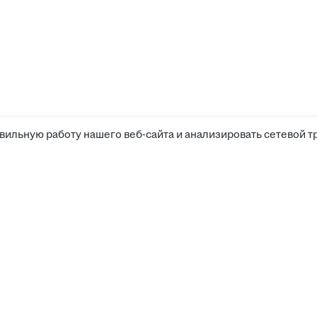
вильную работу нашего веб-сайта и анализировать сетевой т
Компания
Канди
Прайс-лист
Поиск
Медиа-кит
Услов