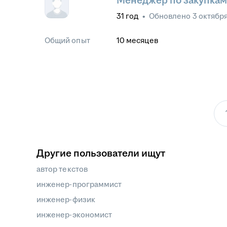
Менеджер по закупкам
31
год
•
Обновлено
3 октябр
Общий опыт
10
месяцев
Другие пользователи ищут
автор текстов
инженер-программист
инженер-физик
инженер-экономист