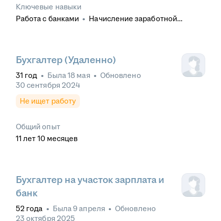
Ключевые навыки
Работа с банками
•
Начисление заработной
платы
•
Оформление больничных листов и
отпусков
•
СБИС
•
Делопроизводство
•
Больничные листы
•
Бухгалтерский учет
•
Кадровое делопроизводство
•
1С: Предприятие
Бухгалтер (Удаленно)
8
•
Первичная документация
•
Первичная
31
год
•
Была
18 мая
•
Обновлено
бухгалтерская документация
•
Отчетность в ПФР
•
30 сентября 2024
Отчетность в ФСС
•
1С: Бухгалтерия
•
Налоговая
отчетность
•
Начисление ежегодных отпусков
•
Не ищет работу
Бухгалтерская отчетность
•
Расчет заработной
платы
•
Ответственность
Общий опыт
11
лет
10
месяцев
Бухгалтер на участок зарплата и
банк
52
года
•
Была
9 апреля
•
Обновлено
23 октября 2025