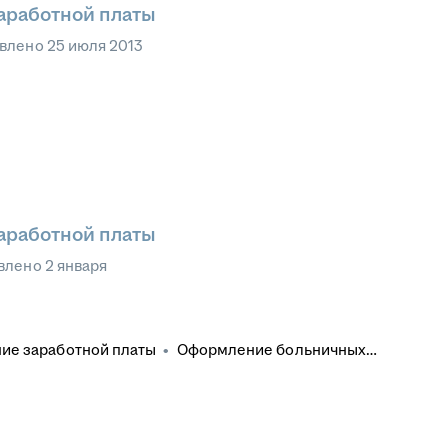
заработной платы
влено
25 июля 2013
заработной платы
влено
2 января
ие заработной платы
•
Оформление больничных
Делопроизводство
•
Больничные листы
•
ое делопроизводство
•
1С: Предприятие 8
•
ервичная бухгалтерская документация
•
Отчетность
1С: Бухгалтерия
•
Налоговая отчетность
•