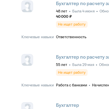
Бухгалтер по расчету 
48
лет
•
Была
4 июня
•
Обно
40 000
₽
Не ищет работу
Ключевые навыки
Ответственность
Бухгалтер по расчету 
55
лет
•
Была
29 мая
•
Обно
Не ищет работу
Ключевые навыки
Работа с банками
•
Начислен
листов и отпусков
•
СБИС
•
Бухгалтерский учет
•
Кадров
Первичная документация
•
П
в ПФР
•
Отчетность в ФСС
•
Бухгалтер