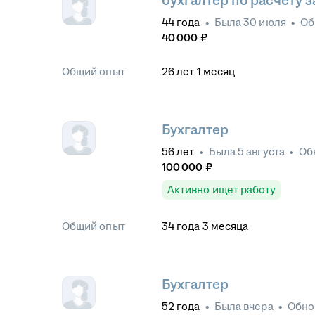
бухгалтер по расчету 
44
года
•
Была
30 июля
•
Об
40 000
₽
Общий опыт
26
лет
1
месяц
Бухгалтер
56
лет
•
Была
5 августа
•
Об
100 000
₽
Активно ищет работу
Общий опыт
34
года
3
месяца
Бухгалтер
52
года
•
Была
вчера
•
Обно