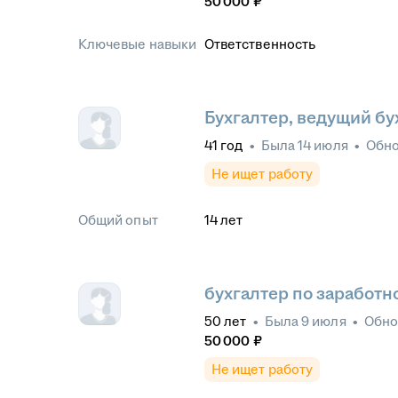
50 000
₽
Ключевые навыки
Ответственность
Бухгалтер, ведущий бу
41
год
•
Была
14 июля
•
Обн
Не ищет работу
Общий опыт
14
лет
бухгалтер по заработн
50
лет
•
Была
9 июля
•
Обн
50 000
₽
Не ищет работу