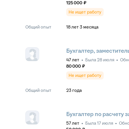
125 000
₽
Не ищет работу
Общий опыт
18
лет
3
месяца
Бухгалтер, заместител
47
лет
•
Была
28 июля
•
Обн
80 000
₽
Не ищет работу
Общий опыт
23
года
Бухгалтер по расчету 
57
лет
•
Была
17 июля
•
Обн