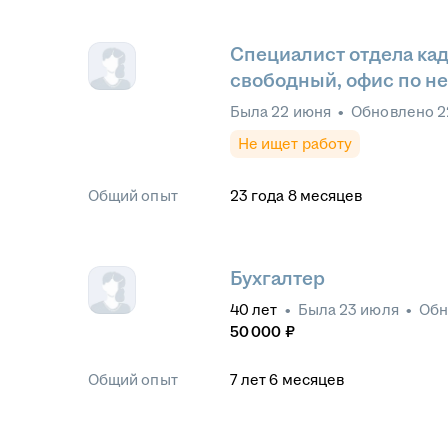
Специалист отдела кад
свободный, офис по н
Была
22 июня
•
Обновлено
2
Не ищет работу
Общий опыт
23
года
8
месяцев
Бухгалтер
40
лет
•
Была
23 июля
•
Обн
50 000
₽
Общий опыт
7
лет
6
месяцев