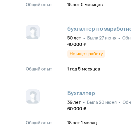
Общий опыт
18
лет
5
месяцев
бухгалтер по заработн
50
лет
•
Была
27 июня
•
Обн
40 000
₽
Не ищет работу
Общий опыт
1
год
5
месяцев
Бухгалтер
39
лет
•
Была
20 июня
•
Обн
60 000
₽
Общий опыт
18
лет
1
месяц