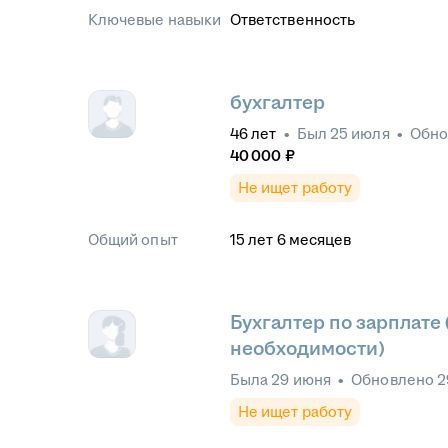
Ключевые навыки
Ответственность
бухгалтер
46
лет
•
Был
25 июля
•
Обн
40 000
₽
Не ищет работу
Общий опыт
15
лет
6
месяцев
Бухгалтер по зарплате
необходимости)
Была
29 июня
•
Обновлено
2
Не ищет работу