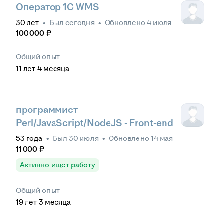
Оператор 1С WMS
30
лет
•
Был
сегодня
•
Обновлено
4 июля
100 000
₽
Общий опыт
11
лет
4
месяца
программист
Perl/JavaScript/NodeJS - Front-end
53
года
•
Был
30 июля
•
Обновлено
14 мая
11 000
₽
Активно ищет работу
Общий опыт
19
лет
3
месяца