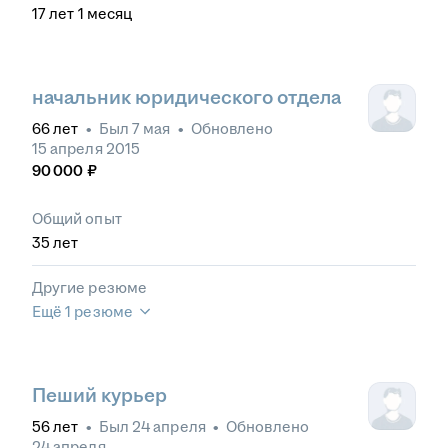
17
лет
1
месяц
начальник юридического отдела
66
лет
•
Был
7 мая
•
Обновлено
15 апреля 2015
90 000
₽
Общий опыт
35
лет
Другие резюме
Ещё 1 резюме
Пеший курьер
56
лет
•
Был
24 апреля
•
Обновлено
24 апреля