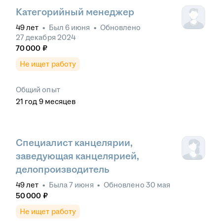
Категорийный менеджер
49
лет
•
Был
6 июня
•
Обновлено
27 декабря 2024
70 000
₽
Не ищет работу
Общий опыт
21
год
9
месяцев
Специалист канцелярии,
заведующая канцелярией,
делопроизводитель
49
лет
•
Была
7 июня
•
Обновлено
30 мая
50 000
₽
Не ищет работу