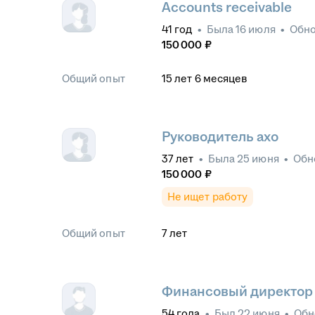
Accounts receivable
41
год
•
Была
16 июля
•
Обн
150 000
₽
Общий опыт
15
лет
6
месяцев
Руководитель ахо
37
лет
•
Была
25 июня
•
Обн
150 000
₽
Не ищет работу
Общий опыт
7
лет
Финансовый директор
54
года
•
Был
22 июня
•
Обн