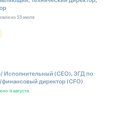
авляющий, Технический директор,
ор
овлено
23 июля
/ Исполнительный (CEO), ЗГД по
/финансовый директор (CFO)
лено
4 августа