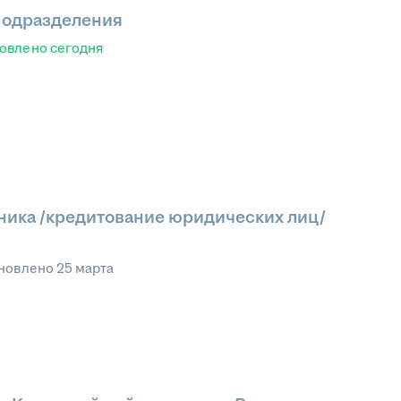
 подразделения
овлено
сегодня
ника /кредитование юридических лиц/
новлено
25 марта