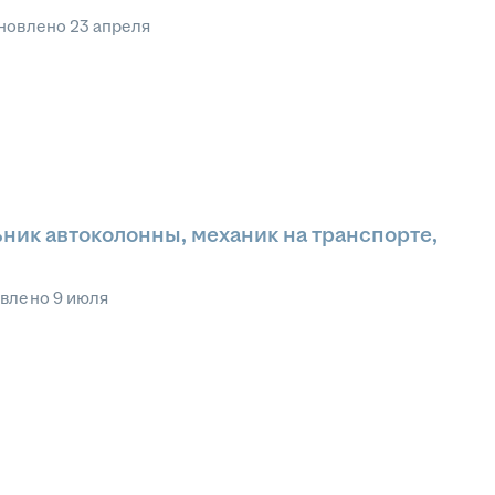
новлено
23 апреля
ник автоколонны, механик на транспорте,
овлено
9 июля