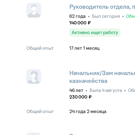
Руководитель отдела,
62
года
•
Был
сегодня
•
Обн
140 000
₽
Активно ищет работу
Общий опыт
17
лет
1
месяц
Начальник/Зам началь
казначейства
46
лет
•
Была
4 августа
•
Об
230 000
₽
Общий опыт
24
года
2
месяца