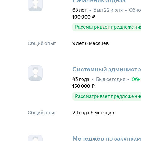
Начальник отдела
65
лет
•
Был
22 июля
•
Обн
100 000
₽
Рассматривает предложени
Общий опыт
9
лет
8
месяцев
Системный администр
43
года
•
Был
сегодня
•
Обн
150 000
₽
Рассматривает предложени
Общий опыт
24
года
8
месяцев
Менеджер по закупкам