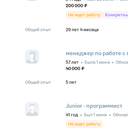
200 000
₽
Не ищет работу
Конкретны
Общий опыт
29
лет
4
месяца
менеджер по работе с
57
лет
•
Была
1 июня
•
Обно
40 000
₽
Общий опыт
5
лет
Junior - программист
41
год
•
Был
1 июня
•
Обнов
Не ищет работу