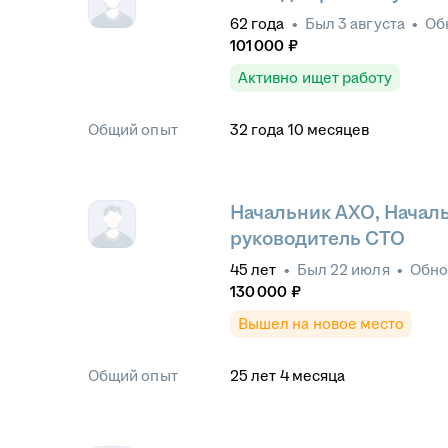
62
года
•
Был
3 августа
•
Об
101 000
₽
Активно ищет работу
Общий опыт
32
года
10
месяцев
Начальник АХО, Началь
руководитель СТО
45
лет
•
Был
22 июля
•
Обн
130 000
₽
Вышел на новое место
Общий опыт
25
лет
4
месяца