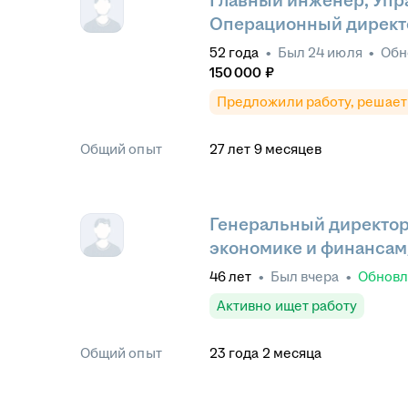
Главный инженер, Упр
Операционный директ
52
года
•
Был
24 июля
•
Обн
150 000
₽
Предложили работу, решает
Общий опыт
27
лет
9
месяцев
Генеральный директор
экономике и финансам
46
лет
•
Был
вчера
•
Обнов
Активно ищет работу
Общий опыт
23
года
2
месяца