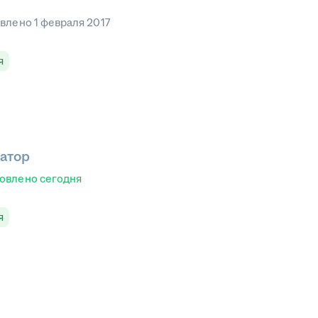
овлено
1 февраля 2017
я
атор
овлено
сегодня
я