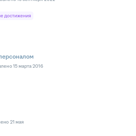
е достижения
 персоналом
влено
15 марта 2016
лено
21 мая