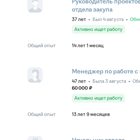
Руководитель проекто
отдела закупа
37
лет
•
Был
4 августа
•
Обн
Активно ищет работу
Общий опыт
14
лет
1
месяц
Менеджер по работе с
47
лет
•
Была
3 августа
•
Об
60 000
₽
Активно ищет работу
Общий опыт
13
лет
9
месяцев