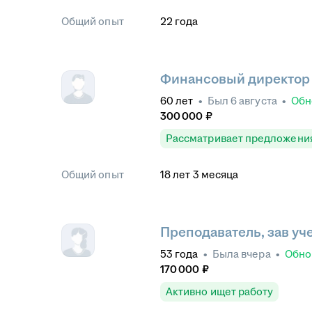
Общий опыт
22
года
Финансовый директор
60
лет
•
Был
6 августа
•
Обн
300 000
₽
Рассматривает предложени
Общий опыт
18
лет
3
месяца
Преподаватель, зав уч
53
года
•
Была
вчера
•
Обно
170 000
₽
Активно ищет работу