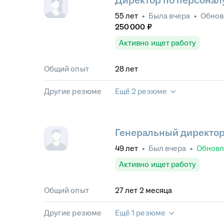
Директор по персонал
55
лет
•
Была
вчера
•
Обно
250 000
₽
Активно ищет работу
Общий опыт
28
лет
Другие резюме
Ещё 2 резюме
Генеральный директо
49
лет
•
Был
вчера
•
Обнов
Активно ищет работу
Общий опыт
27
лет
2
месяца
Другие резюме
Ещё 1 резюме