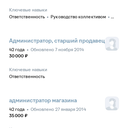
Ключевые навыки
Ответственность
•
Руководство коллективом
•
Розничная торговля
•
Организаторские навыки
•
Проведение инвентаризаций
•
Управление
продажами
•
Анализ продаж
•
Работа с большим
объемом информации
Администратор, старший продавец
42
года
•
Обновлено
7 ноября 2014
30 000
₽
Ключевые навыки
Ответственность
администратор магазина
42
года
•
Обновлено
27 января 2014
35 000
₽