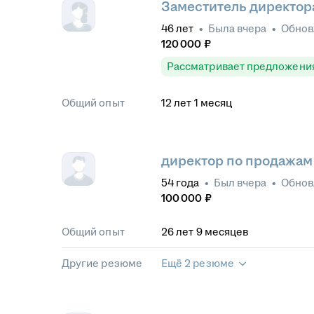
Заместитель директор
46
лет
•
Была
вчера
•
Обно
120 000
₽
Рассматривает предложени
Общий опыт
12
лет
1
месяц
директор по продажам
54
года
•
Был
вчера
•
Обно
100 000
₽
Общий опыт
26
лет
9
месяцев
Другие резюме
Ещё 2 резюме