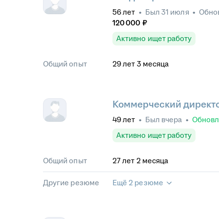
56
лет
•
Был
31 июля
•
Обно
120 000
₽
Активно ищет работу
Общий опыт
29
лет
3
месяца
Коммерческий директ
49
лет
•
Был
вчера
•
Обнов
Активно ищет работу
Общий опыт
27
лет
2
месяца
Другие резюме
Ещё 2 резюме