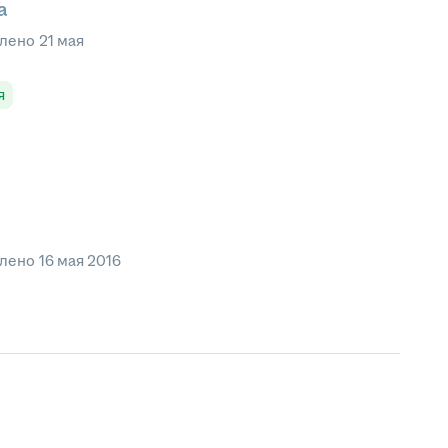
а
влено
21 мая
я
влено
16 мая 2016