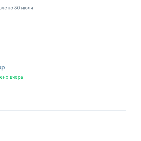
влено
30 июля
ор
лено
вчера