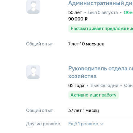
Административный ди
55
лет
•
Был
5 августа
•
Обн
90 000
₽
Рассматривает предложени
Общий опыт
7
лет
10
месяцев
Руководитель отдела с
хозяйства
62
года
•
Был
сегодня
•
Обн
Активно ищет работу
Общий опыт
37
лет
1
месяц
Другие резюме
Ещё 1 резюме