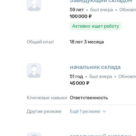
Заведующий складом
59
лет
•
Был
вчера
•
Обнов
100 000
₽
Активно ищет работу
Общий опыт
18
лет
3
месяца
начальник склада
51
год
•
Был
вчера
•
Обновл
45 000
₽
Ключевые навыки
Ответственность
Другие резюме
Ещё 1 резюме