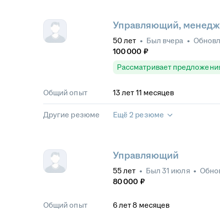
Управляющий, менедж
50
лет
•
Был
вчера
•
Обнов
100 000
₽
Рассматривает предложени
Общий опыт
13
лет
11
месяцев
Другие резюме
Ещё 2 резюме
Управляющий
55
лет
•
Был
31 июля
•
Обно
80 000
₽
Общий опыт
6
лет
8
месяцев