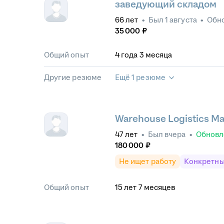
заведующий складом
66
лет
•
Был
1 августа
•
Обн
35 000
₽
Общий опыт
4
года
3
месяца
Другие резюме
Ещё 1 резюме
Warehouse Logistics M
47
лет
•
Был
вчера
•
Обнов
180 000
₽
Не ищет работу
Конкретны
Общий опыт
15
лет
7
месяцев