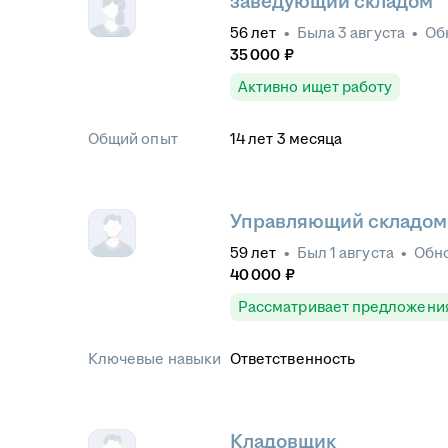
заведующий складом
56
лет
•
Была
3 августа
•
Об
35 000
₽
Активно ищет работу
Общий опыт
14
лет
3
месяца
Управляющий складом
59
лет
•
Был
1 августа
•
Обн
40 000
₽
Рассматривает предложени
Ключевые навыки
Ответственность
Кладовщик