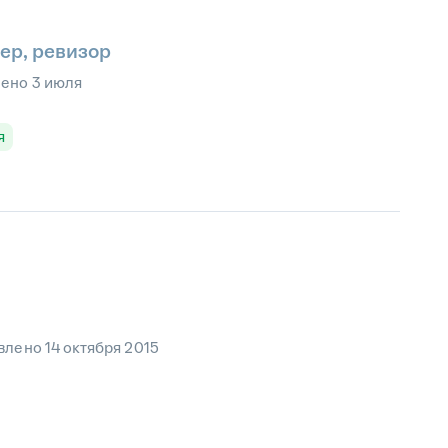
ер, ревизор
лено
3 июля
я
влено
14 октября 2015