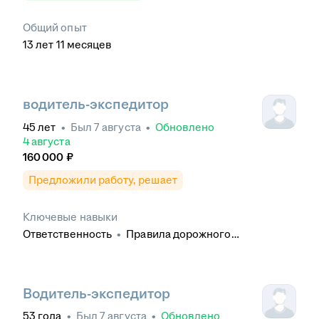
Общий опыт
13
лет
11
месяцев
водитель-экспедитор
45
лет
•
Был
7 августа
•
Обновлено
4 августа
160 000
₽
Предложили работу, решает
Ключевые навыки
Ответственность
•
Правила дорожного
движения
•
Ориентация по карте
•
Эксплуатация
грузового автомобиля
•
Ремонт узлов и агрегатов
транспортного средства
•
Транспортная
накладная
•
Эксплуатация легкового
Водитель-экспедитор
автомобиля
•
Экспедирование
•
Курьерская
53
года
•
Был
7 августа
•
Обновлено