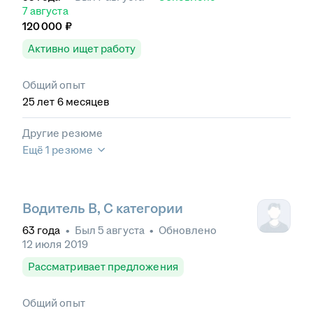
доставка
•
Замена расходных материалов и
7 августа
жидкостей
•
Междугородние перевозки
•
120 000
₽
Товарно-транспортная накладная
•
Товарная
накладная
•
Навигационные системы
•
Путевые
Активно ищет работу
листы
Общий опыт
25
лет
6
месяцев
Другие резюме
Ещё 1 резюме
Водитель В, С категории
63
года
•
Был
5 августа
•
Обновлено
12 июля 2019
Рассматривает предложения
Общий опыт