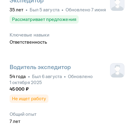
Экспедитор
35
лет
•
Был
5 августа
•
Обновлено
7 июня
Рассматривает предложения
Ключевые навыки
Ответственность
Водитель экспедитор
54
года
•
Был
6 августа
•
Обновлено
1 октября 2025
45 000
₽
Не ищет работу
Общий опыт
7
лет