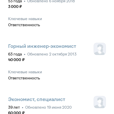
персонала
•
Мотивация персонала
•
53
года
•
Обновлено
6 ноября 2018
Аналитическое мышление
•
Работа с большим
3 000
₽
объемом информации
•
Телефонные
переговоры
•
Управление продажами
•
Выбор
Ключевые навыки
подрядных организаций
•
Умение принимать
Ответственность
решения
Горный инженер-экономист
63
года
•
Обновлено
2 октября 2013
40 000
₽
Ключевые навыки
Ответственность
Экономист, специалист
39
лет
•
Обновлено
19 июня 2020
60 000
₽