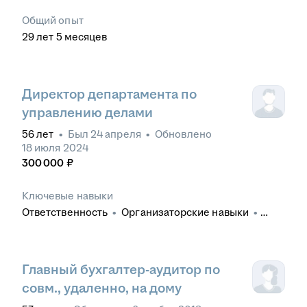
Общий опыт
29
лет
5
месяцев
Директор департамента по
управлению делами
56
лет
•
Был
24 апреля
•
Обновлено
18 июля 2024
300 000
₽
Ключевые навыки
Ответственность
•
Организаторские навыки
•
Деловая коммуникация
•
Деловая переписка
•
Обеспечение жизнедеятельности офиса
•
Руководство коллективом
•
Управленческие
навыки
•
Административная поддержка
Главный бухгалтер-аудитор по
руководителя
•
Заключение договоров
•
совм., удаленно, на дому
Организация деловых поездок
•
Обучение