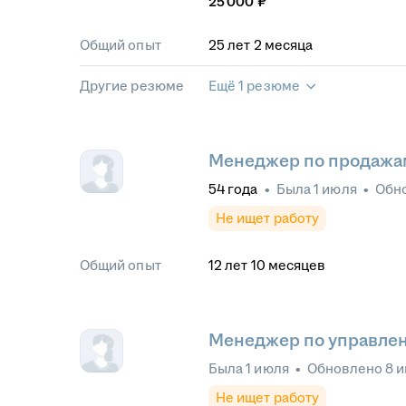
25 000
₽
Общий опыт
25
лет
2
месяца
Другие резюме
Ещё 1 резюме
Менеджер по продажа
54
года
•
Была
1 июля
•
Обн
Не ищет работу
Общий опыт
12
лет
10
месяцев
Менеджер по управле
Была
1 июля
•
Обновлено
8 
Не ищет работу