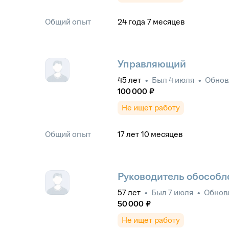
Общий опыт
24
года
7
месяцев
Управляющий
45
лет
•
Был
4 июля
•
Обно
100 000
₽
Не ищет работу
Общий опыт
17
лет
10
месяцев
Руководитель обособл
57
лет
•
Был
7 июля
•
Обнов
50 000
₽
Не ищет работу