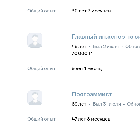
Общий опыт
30
лет
7
месяцев
Главный инженер по э
49
лет
•
Был
2 июля
•
Обно
70 000
₽
Общий опыт
9
лет
1
месяц
Программист
69
лет
•
Был
31 июля
•
Обно
Общий опыт
47
лет
8
месяцев