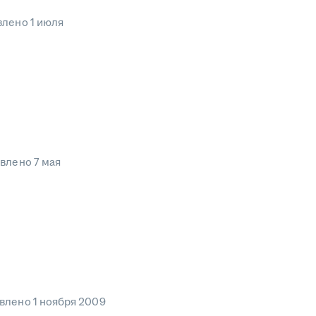
влено
1 июля
овлено
7 мая
влено
1 ноября 2009