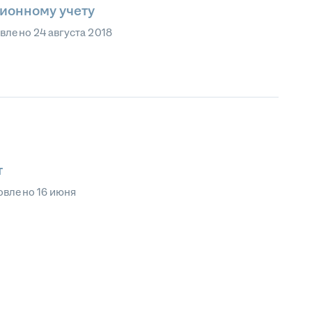
ционному учету
овлено
24 августа 2018
т
овлено
16 июня