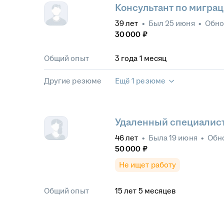
Консультант по мигра
39
лет
•
Был
25 июня
•
Обн
30 000
₽
Общий опыт
3
года
1
месяц
Другие резюме
Ещё 1 резюме
Удаленный специалис
46
лет
•
Была
19 июня
•
Обн
50 000
₽
Не ищет работу
Общий опыт
15
лет
5
месяцев