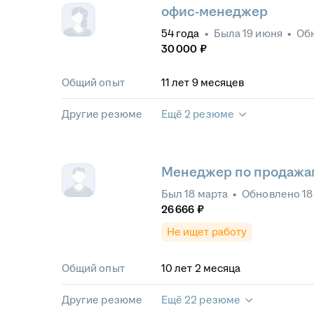
офис-менеджер
54
года
•
Была
19 июня
•
Об
30 000
₽
Общий опыт
11
лет
9
месяцев
Другие резюме
Ещё 2 резюме
Менеджер по продажа
Был
18 марта
•
Обновлено
18
26 666
₽
Не ищет работу
Общий опыт
10
лет
2
месяца
Другие резюме
Ещё 22 резюме