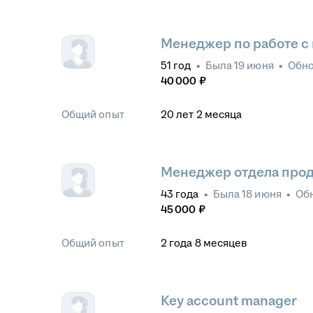
Менеджер по работе с
51
год
•
Была
19 июня
•
Обн
40 000
₽
Общий опыт
20
лет
2
месяца
Менеджер отдела про
43
года
•
Была
18 июня
•
Об
45 000
₽
Общий опыт
2
года
8
месяцев
Key account manager