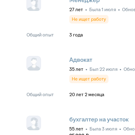
Менеджер
27
лет
•
Была
1 июля
•
Обно
Не ищет работу
Общий опыт
3
года
Адвокат
35
лет
•
Был
22 июля
•
Обн
Не ищет работу
Общий опыт
20
лет
2
месяца
бухгалтер на участок
55
лет
•
Была
3 июля
•
Обно