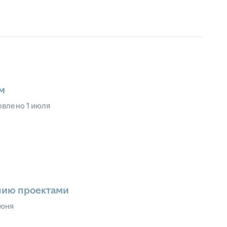
м
овлено
1 июля
нию проектами
июня