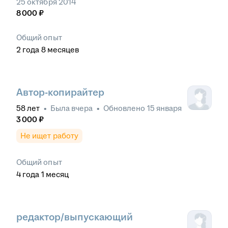
25 октября 2014
8 000
₽
Общий опыт
2
года
8
месяцев
Автор-копирайтер
58
лет
•
Была
вчера
•
Обновлено
15 января
3 000
₽
Не ищет работу
Общий опыт
4
года
1
месяц
редактор/выпускающий