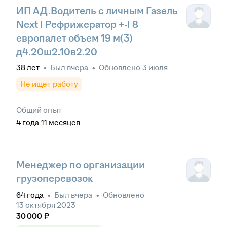
ИП АД.Водитель с личным Газель
Next ! Рефрижератор +-! 8
европалет объем 19 м(3)
д4.20ш2.10в2.20
38
лет
•
Был
вчера
•
Обновлено
3 июля
Не ищет работу
Общий опыт
4
года
11
месяцев
Менеджер по организации
грузоперевозок
64
года
•
Был
вчера
•
Обновлено
13 октября 2023
30 000
₽