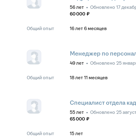
56
лет
•
Обновлено
17 декаб
60 000
₽
Общий опыт
16
лет
6
месяцев
Менеджер по персонал
49
лет
•
Обновлено
25 январ
Общий опыт
18
лет
11
месяцев
Специалист отдела ка
55
лет
•
Обновлено
25 авгус
65 000
₽
Общий опыт
15
лет