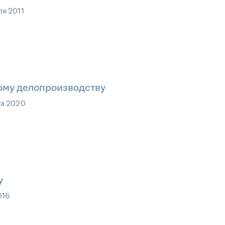
ля 2011
ому делопроизводству
та 2020
у
016