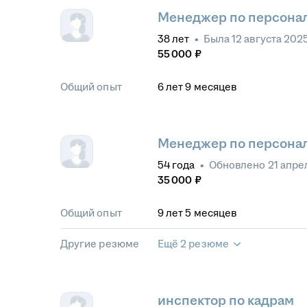
Менеджер по персонал
38
лет
•
Была
12 августа 202
55 000
₽
Общий опыт
6
лет
9
месяцев
Менеджер по персонал
54
года
•
Обновлено
21 апре
35 000
₽
Общий опыт
9
лет
5
месяцев
Другие резюме
Ещё 2 резюме
инспектор по кадрам