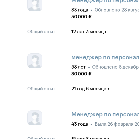
Менеджер по персона
33
года
•
Обновлено
28 авгу
50 000
₽
Общий опыт
12
лет
3
месяца
менеджер по персона
58
лет
•
Обновлено
6 декабр
30 000
₽
Общий опыт
21
год
6
месяцев
Менеджер по персона
43
года
•
Была
26 февраля 2
Общий опыт
15
лет
8
месяцев