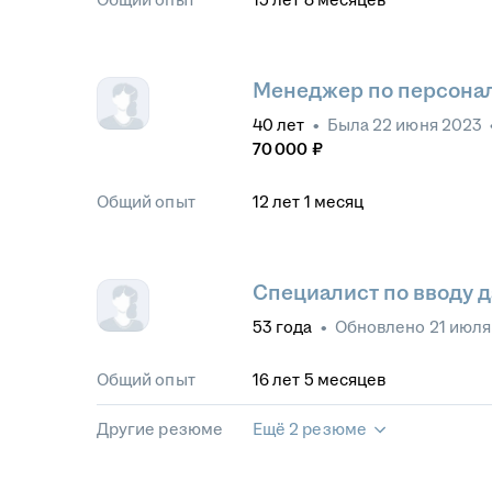
Менеджер по персона
40
лет
•
Была
22 июня 2023
70 000
₽
Общий опыт
12
лет
1
месяц
Специалист по вводу 
53
года
•
Обновлено
21 июля
Общий опыт
16
лет
5
месяцев
Другие резюме
Ещё 2 резюме