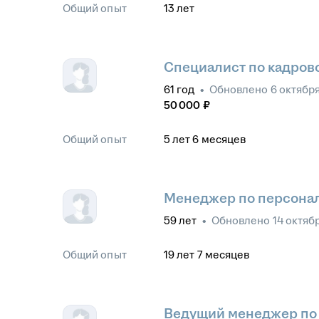
Общий опыт
13
лет
Специалист по кадро
61
год
•
Обновлено
6 октябр
50 000
₽
Общий опыт
5
лет
6
месяцев
Менеджер по персона
59
лет
•
Обновлено
14 октяб
Общий опыт
19
лет
7
месяцев
Ведущий менеджер по 