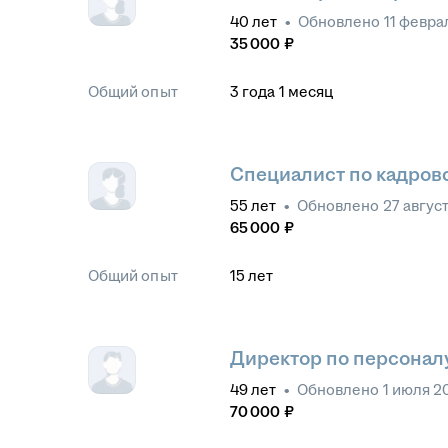
40
лет
•
Обновлено
11 февра
35 000
₽
Общий опыт
3
года
1
месяц
Специалист по кадров
55
лет
•
Обновлено
27 авгус
65 000
₽
Общий опыт
15
лет
Директор по персонал
49
лет
•
Обновлено
1 июля 2
70 000
₽