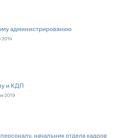
вому администрированию
я 2014
лу и КДП
ря 2019
персоналу, начальник отдела кадров