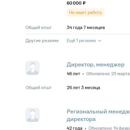
60 000
₽
Не ищет работу
Общий опыт
34
года
7
месяцев
Другие резюме
Ещё 1 резюме
Директор, менеджер
46
лет
•
Обновлено
25 марта
Общий опыт
26
лет
3
месяца
Региональный менедже
директора
42
года
•
Обновлено
14 февр