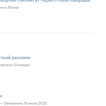
водчик (билингв) - юрист-переговорщик
лено
18 мая
стной рекламе
овлено
12 января
м
•
Обновлено
18 июня 2025