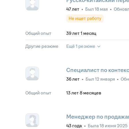
Русско-китайский пере
47
лет
•
Был
18 мая
•
Обнов
Не ищет работу
Общий опыт
39
лет
1
месяц
Другие резюме
Ещё 1 резюме
Специалист по контек
36
лет
•
Был
12 января
•
Обн
Общий опыт
13
лет
8
месяцев
Менеджер по продажа
43
года
•
Была
18 июня 2025