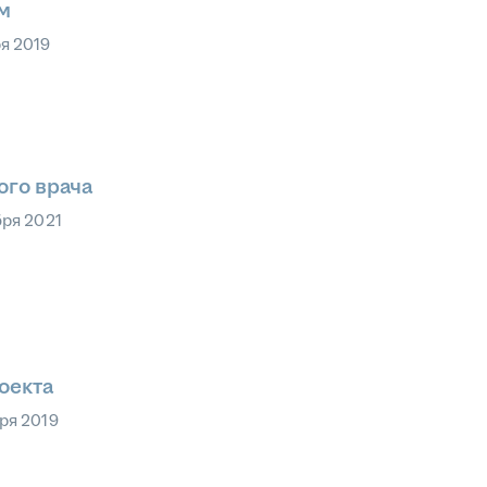
м
я 2019
ого врача
бря 2021
оекта
ря 2019