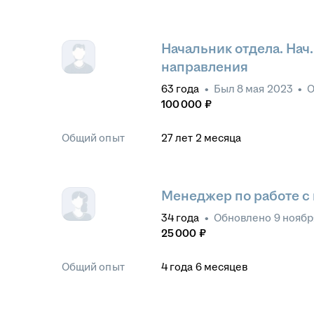
Начальник отдела. Нач
направления
63
года
•
Был
8 мая 2023
•
О
100 000
₽
Общий опыт
27
лет
2
месяца
Менеджер по работе с
34
года
•
Обновлено
9 ноябр
25 000
₽
Общий опыт
4
года
6
месяцев