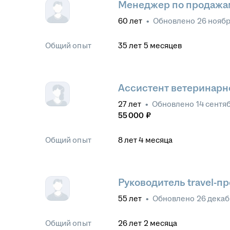
Менеджер по продажа
60
лет
•
Обновлено
26 ноябр
Общий опыт
35
лет
5
месяцев
Ассистент ветеринарн
27
лет
•
Обновлено
14 сентя
55 000
₽
Общий опыт
8
лет
4
месяца
Руководитель travel-пр
55
лет
•
Обновлено
26 декаб
Общий опыт
26
лет
2
месяца