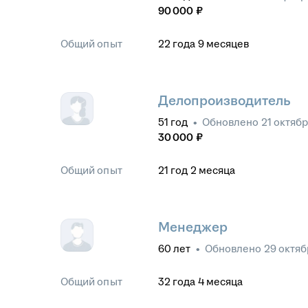
90 000
₽
Общий опыт
22
года
9
месяцев
Делопроизводитель
51
год
•
Обновлено
21 октябр
30 000
₽
Общий опыт
21
год
2
месяца
Менеджер
60
лет
•
Обновлено
29 октяб
Общий опыт
32
года
4
месяца