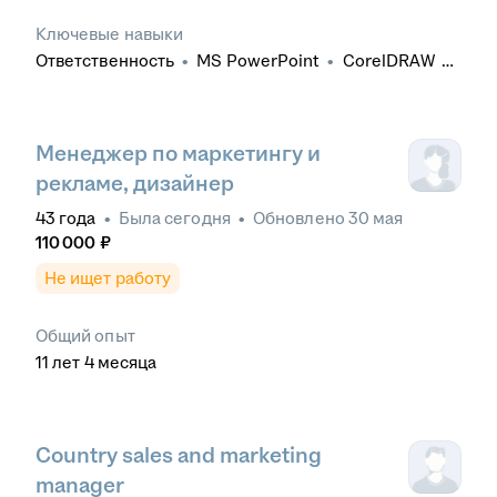
Ключевые навыки
Ответственность
•
MS PowerPoint
•
CorelDRAW
•
Английский язык
•
Маркетинговые
исследования
•
Анализ данных
Менеджер по маркетингу и
рекламе, дизайнер
43
года
•
Была
сегодня
•
Обновлено
30 мая
110 000
₽
Не ищет работу
Общий опыт
11
лет
4
месяца
Country sales and marketing
manager