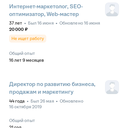
Интернет-маркетолог, SEO-
оптимизатор, Web-мастер
37
лет
•
Был
16 июня
•
Обновлено
16 июня
20 000
₽
Не ищет работу
Общий опыт
16
лет
9
месяцев
Директор по развитию бизнеса,
продажам и маркетингу
44
года
•
Был
26 мая
•
Обновлено
16 октября 2019
Общий опыт
21
год