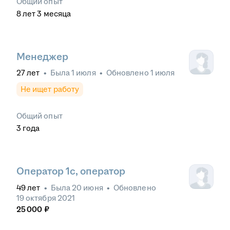
Общий опыт
8
лет
3
месяца
Менеджер
27
лет
•
Была
1 июля
•
Обновлено
1 июля
Не ищет работу
Общий опыт
3
года
Оператор 1с, оператор
49
лет
•
Была
20 июня
•
Обновлено
19 октября 2021
25 000
₽