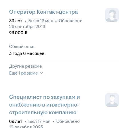
Оператор Контакт-центра
39
лет
•
Была
16 мая
•
Обновлено
26 сентября 2016
23 000
₽
Общий опыт
3
года
6
месяцев
Другие резюме
Ещё 1 резюме
Специалист по закупкам и
снабжению в инженерно-
строительную компанию
69
лет
•
Был
17 мая
•
Обновлено
19 декабря 2023