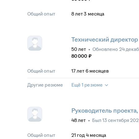
Общий опыт
8
лет
3
месяца
Технический директор
50
лет
•
Обновлено
24 дека
80 000
₽
Общий опыт
17
лет
6
месяцев
Другие резюме
Ещё 1 резюме
Руководитель проекта,
48
лет
•
Был
13 сентября 20
Общий опыт
21
год
4
месяца