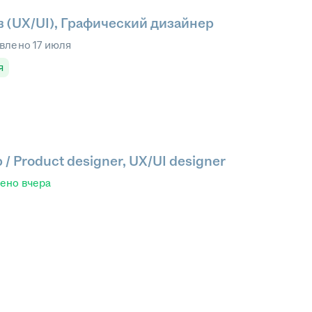
 (UX/UI), Графический дизайнер
влено
17 июля
я
 Product designer, UX/UI designer
лено
вчера