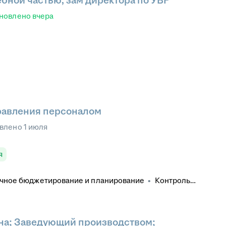
ебной частью, зам директора по УВР
новлено
вчера
равления персоналом
влено
1 июля
я
чное бюджетирование и планирование
•
Контроль
юджета
•
Стратегическое планирование
•
Подбор производственного персонала
•
Обучение
е ФОТ
•
Разработка штатного расписания
•
Трудовое право
•
Планирование численности
на; Заведующий производством;