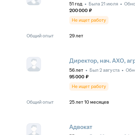
51
год
•
Была
21 июля
•
Обн
200 000
₽
Не ищет работу
Общий опыт
29
лет
Директор, нач. АХО, а
56
лет
•
Был
2 августа
•
Обн
95 000
₽
Не ищет работу
Общий опыт
25
лет
10
месяцев
Адвокат