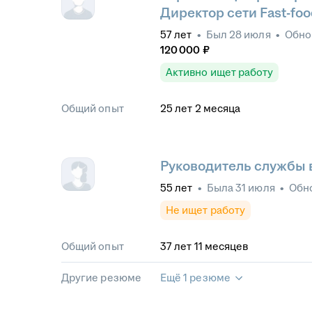
персонала
•
Кадровое план
Директор сети Fast-foo
Кадровая стратегия
57
лет
•
Был
28 июля
•
Обно
120 000
₽
Активно ищет работу
Общий опыт
25
лет
2
месяца
Руководитель службы 
55
лет
•
Была
31 июля
•
Обн
Не ищет работу
Общий опыт
37
лет
11
месяцев
Другие резюме
Ещё 1 резюме