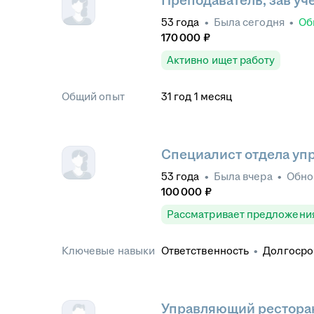
Преподаватель, зав уч
53
года
•
Была
сегодня
•
Об
170 000
₽
Активно ищет работу
Общий опыт
31
год
1
месяц
Специалист отдела уп
53
года
•
Была
вчера
•
Обно
100 000
₽
Рассматривает предложени
Ключевые навыки
Ответственность
•
Долгосро
бюджета
•
Планирование б
Управление конфликтами
•
персонала
•
Бюджетировани
Внутренние коммуникации
•
Управляющий рестора