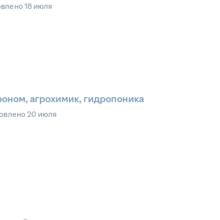
овлено
18 июля
гроном, агрохимик, гидропоника
овлено
20 июля