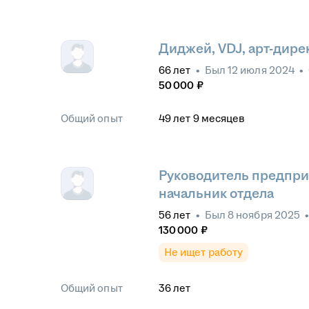
Диджей, VDJ, арт-дире
66
лет
•
Был
12 июля 2024
•
50 000
₽
Общий опыт
49
лет
9
месяцев
Руководитель предпри
начальник отдела
56
лет
•
Был
8 ноября 2025
130 000
₽
Не ищет работу
Общий опыт
36
лет