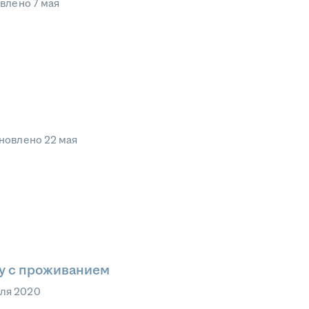
овлено
7 мая
новлено
22 мая
у с проживанием
аля 2020