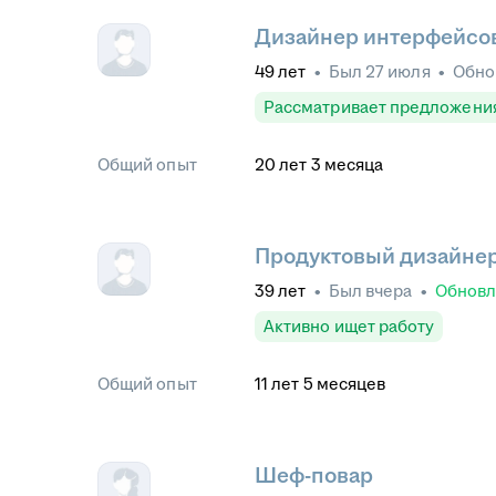
Дизайнер интерфейсов
49
лет
•
Был
27 июля
•
Обно
Рассматривает предложени
Общий опыт
20
лет
3
месяца
Продуктовый дизайнер /
39
лет
•
Был
вчера
•
Обнов
Активно ищет работу
Общий опыт
11
лет
5
месяцев
Шеф-повар