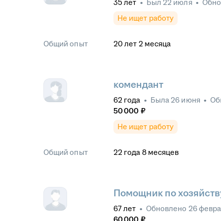
35
лет
•
Был
22 июля
•
Обн
Не ищет работу
Общий опыт
20
лет
2
месяца
комендант
62
года
•
Была
26 июня
•
Об
50 000
₽
Не ищет работу
Общий опыт
22
года
8
месяцев
Помощник по хозяйств
67
лет
•
Обновлено
26 февр
60 000
₽