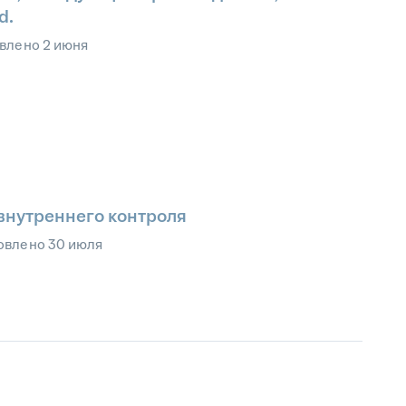
ирование
•
Управление корпоративной культурой
•
d.
влено
2 июня
внутреннего контроля
овлено
30 июля