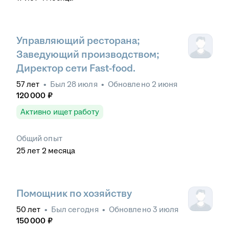
Управляющий ресторана;
Заведующий производством;
Директор сети Fast-food.
57
лет
•
Был
28 июля
•
Обновлено
2 июня
120 000
₽
Активно ищет работу
Общий опыт
25
лет
2
месяца
Помощник по хозяйству
50
лет
•
Был
сегодня
•
Обновлено
3 июля
150 000
₽