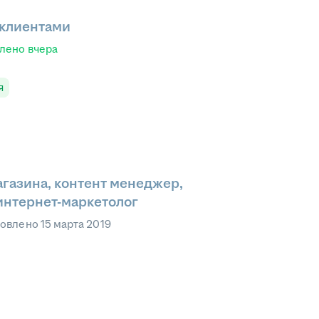
 клиентами
влено
вчера
я
газина, контент менеджер,
интернет-маркетолог
овлено
15 марта 2019