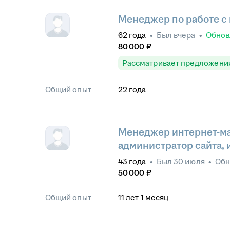
Менеджер по работе с
62
года
•
Был
вчера
•
Обно
80 000
₽
Рассматривает предложени
Общий опыт
22
года
Менеджер интернет-ма
администратор сайта, 
43
года
•
Был
30 июля
•
Обн
50 000
₽
Общий опыт
11
лет
1
месяц