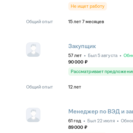
Не ищет работу
Общий опыт
15
лет
7
месяцев
Закупщик
57
лет
•
Был
5 августа
•
Обн
90 000
₽
Рассматривает предложени
Общий опыт
12
лет
Менеджер по ВЭД и за
61
год
•
Был
22 июля
•
Обно
89 000
₽