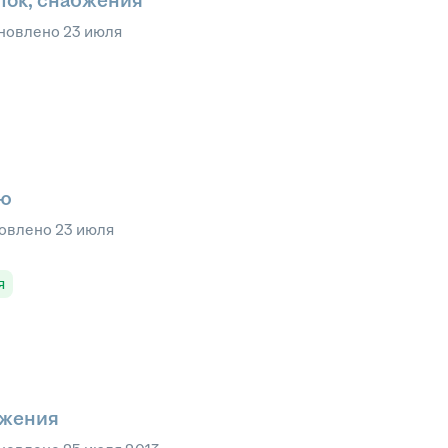
пок, снабжения
новлено
23 июля
ию
овлено
23 июля
я
бжения