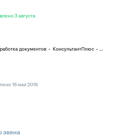
влено
3 августа
бработка документов
•
КонсультантПлюс
•
 споров
•
Работа с обращениями
•
Гражданское
суальных документов
•
Составление жалоб
•
Претензионная работа
•
Анализ судебной практики
•
окументов
влено
16 мая 2016
о звена