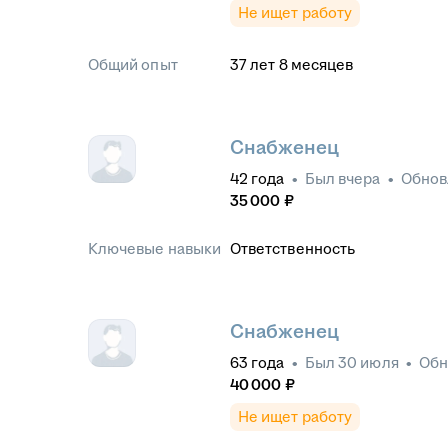
Не ищет работу
Общий опыт
37
лет
8
месяцев
Снабженец
42
года
•
Был
вчера
•
Обно
35 000
₽
Ключевые навыки
Ответственность
Снабженец
63
года
•
Был
30 июля
•
Обн
40 000
₽
Не ищет работу