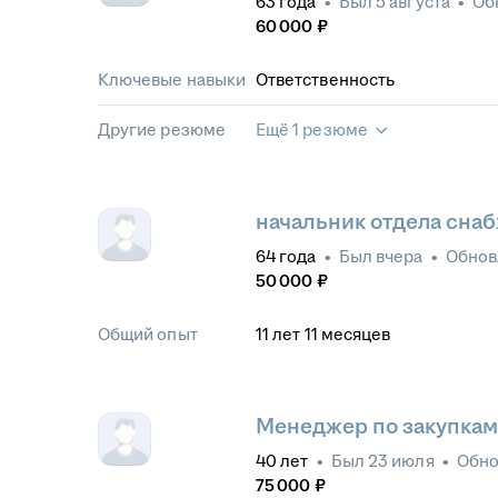
63
года
•
Был
5 августа
•
Об
60 000
₽
Ключевые навыки
Ответственность
Другие резюме
Ещё 1 резюме
начальник отдела сна
64
года
•
Был
вчера
•
Обно
50 000
₽
Общий опыт
11
лет
11
месяцев
Менеджер по закупка
40
лет
•
Был
23 июля
•
Обн
75 000
₽