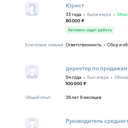
Юрист
33
года
•
Была
вчера
•
Обно
80 000
₽
Активно ищет работу
Ключевые навыки
Ответственность
•
Сбор и о
Досудебное урегулирование
право
•
Составление процес
Представительство в суде
•
Составление юридических д
директор по продажам
54
года
•
Был
вчера
•
Обно
100 000
₽
Общий опыт
26
лет
9
месяцев
Руководитель среднег