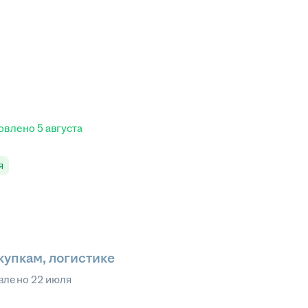
овлено
5 августа
я
купкам, логистике
влено
22 июля