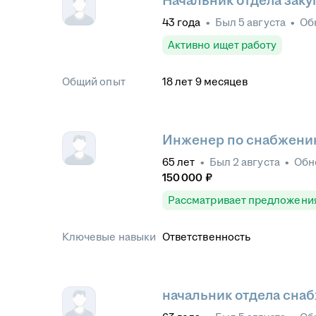
Начальник отдела заку
43
года
•
Был
5 августа
•
Об
Активно ищет работу
Общий опыт
18
лет
9
месяцев
Инженер по снабжен
65
лет
•
Был
2 августа
•
Обн
150 000
₽
Рассматривает предложени
Ключевые навыки
Ответственность
начальник отдела сна