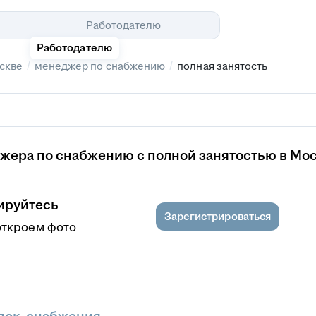
Помощь
Работодателю
Работодателю
/
/
скве
менеджер по снабжению
полная занятость
жера по снабжению с полной занятостью в Мо
ируйтесь
Зарегистрироваться
откроем фото