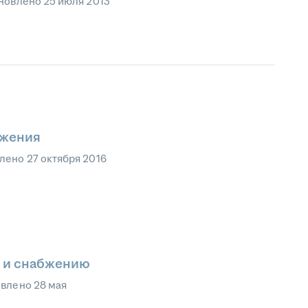
новлено
25 июля 2013
бжения
влено
27 октября 2016
м и снабжению
овлено
28 мая