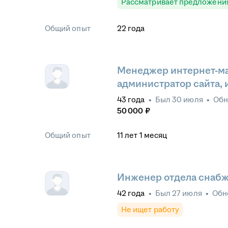
Рассматривает предложени
Общий опыт
22
года
Менеджер интернет-ма
администратор сайта, 
43
года
•
Был
30 июля
•
Обн
50 000
₽
Общий опыт
11
лет
1
месяц
Инженер отдела снаб
42
года
•
Был
27 июля
•
Обн
Не ищет работу