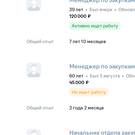
Менеджер по закупкам
39
лет
•
Был
вчера
•
Обнов
120 000
₽
Активно ищет работу
Общий опыт
7
лет
10
месяцев
Менеджер по закупкам
60
лет
•
Был
5 августа
•
Обн
45 000
₽
Не ищет работу
Общий опыт
2
года
2
месяца
Начальник отдела заку