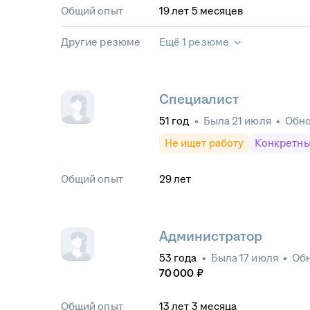
Общий опыт
19
лет
5
месяцев
Другие резюме
Ещё 1 резюме
Специалист
51
год
•
Была
21 июля
•
Обн
Не ищет работу
Конкретны
Общий опыт
29
лет
Администратор
53
года
•
Была
17 июля
•
Об
70 000
₽
Общий опыт
13
лет
3
месяца