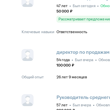
47
лет
•
Был
сегодня
•
Обно
50 000
₽
Рассматривает предложени
Ключевые навыки
Ответственность
директор по продажам
54
года
•
Был
вчера
•
Обно
100 000
₽
Общий опыт
26
лет
9
месяцев
Руководитель среднег
57
лет
•
Был
вчера
•
Обнов