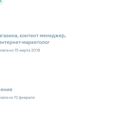
я
газина, контент менеджер,
интернет-маркетолог
овлено
15 марта 2019
жения
овлено
12 февраля