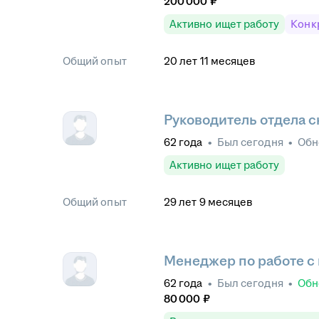
200 000
₽
Активно ищет работу
Конк
Общий опыт
20
лет
11
месяцев
Руководитель отдела 
62
года
•
Был
сегодня
•
Обн
Активно ищет работу
Общий опыт
29
лет
9
месяцев
Менеджер по работе с
62
года
•
Был
сегодня
•
Обн
80 000
₽