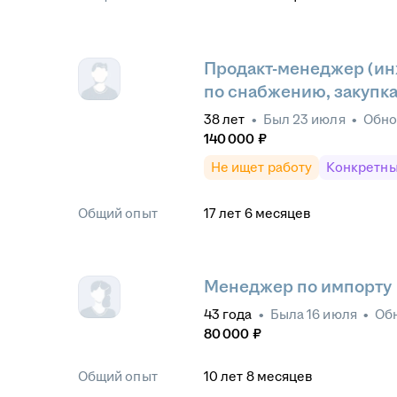
Продакт-менеджер (ин
по снабжению, закупк
38
лет
•
Был
23 июля
•
Обн
140 000
₽
Не ищет работу
Конкретны
Общий опыт
17
лет
6
месяцев
Менеджер по импорту
43
года
•
Была
16 июля
•
Об
80 000
₽
Общий опыт
10
лет
8
месяцев