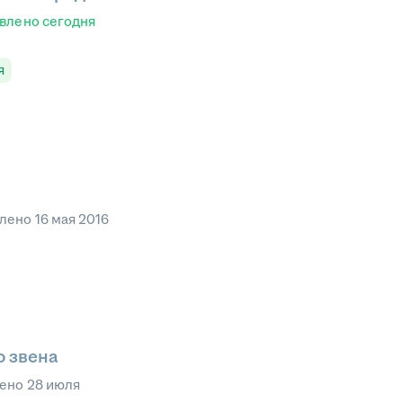
влено
сегодня
я
влено
16 мая 2016
о звена
лено
28 июля