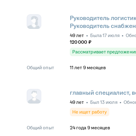
Руководитель логистик
Руководитель снабже
49
лет
•
Была
17 июля
•
Обн
120 000
₽
Рассматривает предложени
Общий опыт
11
лет
9
месяцев
главный специалист, 
49
лет
•
Был
13 июля
•
Обно
Не ищет работу
Общий опыт
24
года
9
месяцев