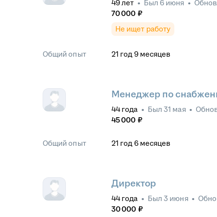
49
лет
•
Был
6 июня
•
Обно
70 000
₽
Не ищет работу
Общий опыт
21
год
9
месяцев
Менеджер по снабже
44
года
•
Был
31 мая
•
Обно
45 000
₽
Общий опыт
21
год
6
месяцев
Директор
44
года
•
Был
3 июня
•
Обно
30 000
₽