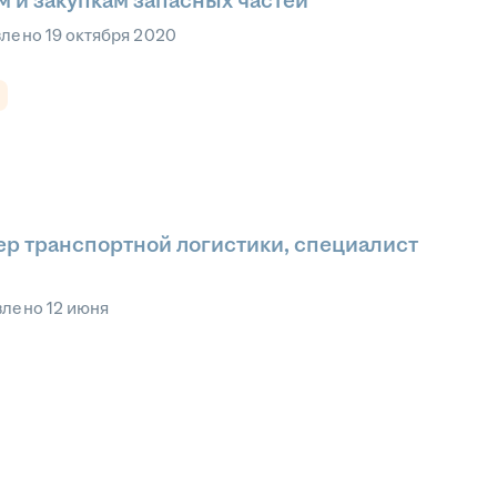
 и закупкам запасных частей
влено
19 октября 2020
р транспортной логистики, специалист
влено
12 июня