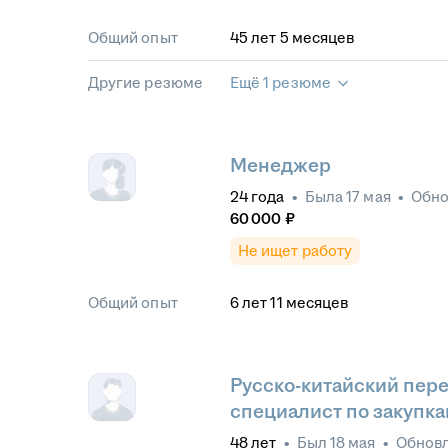
Общий опыт
45
лет
5
месяцев
Другие резюме
Ещё 1 резюме
Менеджер
24
года
•
Была
17 мая
•
Обн
60 000
₽
Не ищет работу
Общий опыт
6
лет
11
месяцев
Русско-китайский пере
специалист по закупка
48
лет
•
Был
18 мая
•
Обнов