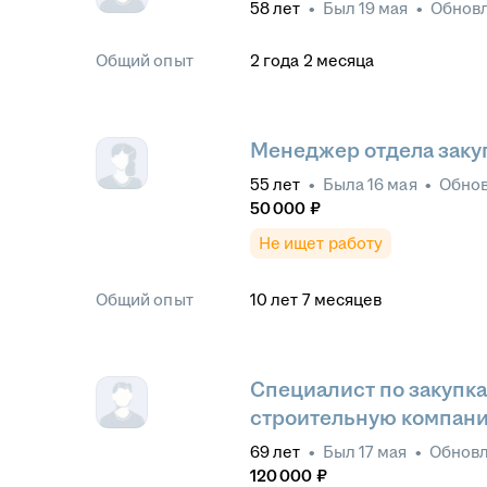
58
лет
•
Был
19 мая
•
Обнов
Общий опыт
2
года
2
месяца
Менеджер отдела заку
55
лет
•
Была
16 мая
•
Обно
50 000
₽
Не ищет работу
Общий опыт
10
лет
7
месяцев
Специалист по закупк
строительную компан
69
лет
•
Был
17 мая
•
Обнов
120 000
₽