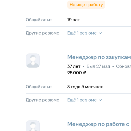
Не ищет работу
Общий опыт
19
лет
Другие резюме
Ещё 1 резюме
Менеджер по закупкам
37
лет
•
Был
27 мая
•
Обнов
25 000
₽
Общий опыт
3
года
5
месяцев
Другие резюме
Ещё 1 резюме
Менеджер по работе с