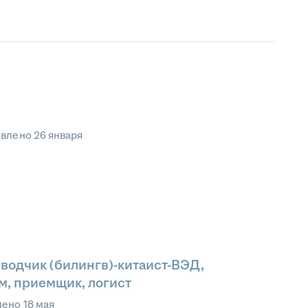
овлено
26 января
водчик (билингв)-китаист-ВЭД,
м, приемщик, логист
лено
18 мая