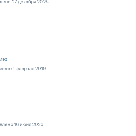
влено
27 декабря 2024
нию
влено
1 февраля 2019
влено
16 июня 2025