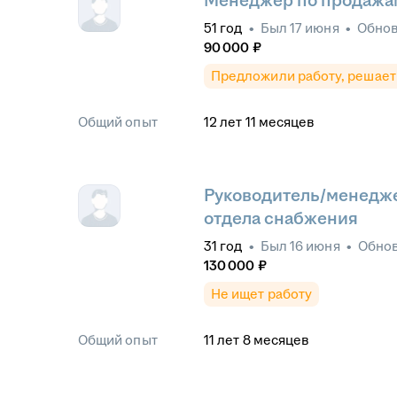
Менеджер по продажам
51
год
•
Был
17 июня
•
Обно
90 000
₽
Предложили работу, решает
Общий опыт
12
лет
11
месяцев
Руководитель/менедже
отдела снабжения
31
год
•
Был
16 июня
•
Обно
130 000
₽
Не ищет работу
Общий опыт
11
лет
8
месяцев