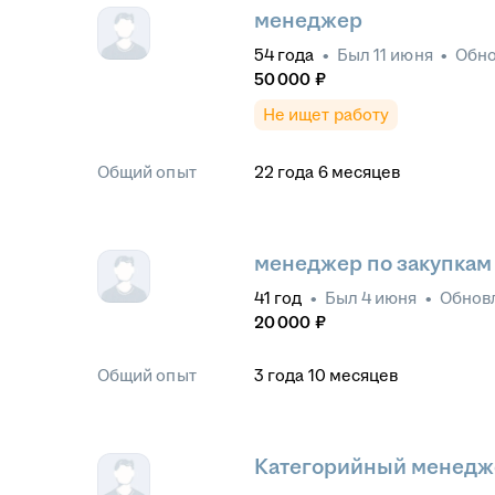
менеджер
54
года
•
Был
11 июня
•
Обн
50 000
₽
Не ищет работу
Общий опыт
22
года
6
месяцев
менеджер по закупкам
41
год
•
Был
4 июня
•
Обнов
20 000
₽
Общий опыт
3
года
10
месяцев
Категорийный менедж