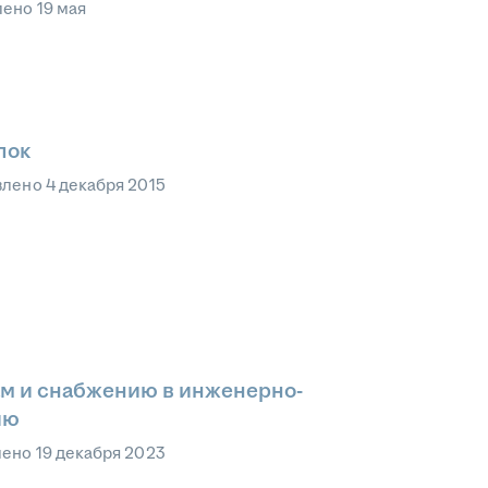
лено
19 мая
пок
влено
4 декабря 2015
ам и снабжению в инженерно-
ию
лено
19 декабря 2023