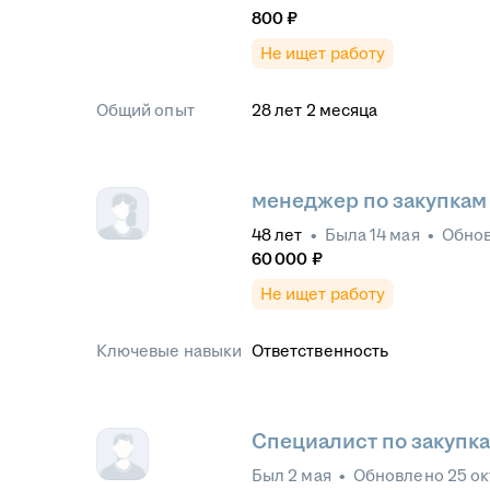
800
₽
Не ищет работу
Общий опыт
28
лет
2
месяца
менеджер по закупкам
48
лет
•
Была
14 мая
•
Обно
60 000
₽
Не ищет работу
Ключевые навыки
Ответственность
Специалист по закупк
Был
2 мая
•
Обновлено
25 о