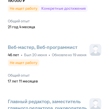
190 000
₽
Не ищет работу
Конкретные достижения
Общий опыт
21
год
4
месяца
Веб-мастер, Веб-программист
46
лет
•
Был
20 июня
•
Обновлено
19 июня
Не ищет работу
Общий опыт
17
лет
11
месяцев
Главный редактор, заместитель
главного редактора, руководитель