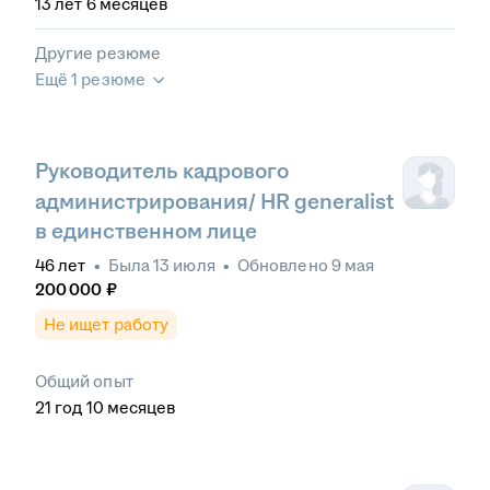
13
лет
6
месяцев
Другие резюме
Ещё 1 резюме
Руководитель кадрового
администрирования/ HR generalist
в единственном лице
46
лет
•
Была
13 июля
•
Обновлено
9 мая
200 000
₽
Не ищет работу
Общий опыт
21
год
10
месяцев