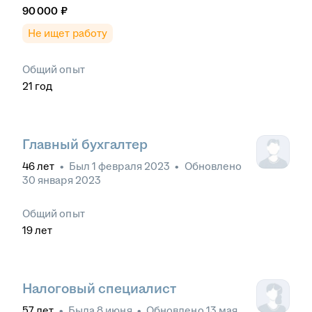
90 000
₽
Не ищет работу
Общий опыт
21
год
Главный бухгалтер
46
лет
•
Был
1 февраля 2023
•
Обновлено
30 января 2023
Общий опыт
19
лет
Налоговый специалист
57
лет
•
Была
8 июня
•
Обновлено
13 мая