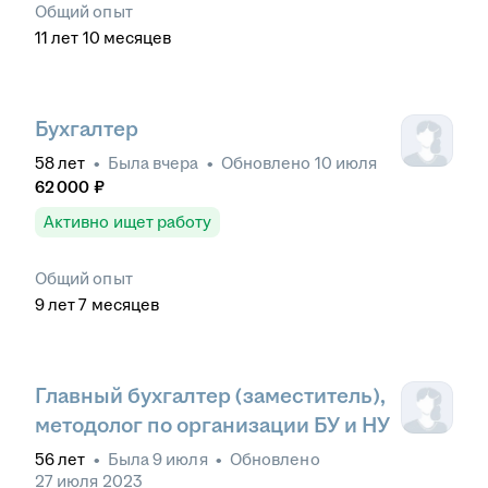
Общий опыт
11
лет
10
месяцев
Бухгалтер
58
лет
•
Была
вчера
•
Обновлено
10 июля
62 000
₽
Активно ищет работу
Общий опыт
9
лет
7
месяцев
Главный бухгалтер (заместитель),
методолог по организации БУ и НУ
56
лет
•
Была
9 июля
•
Обновлено
27 июля 2023