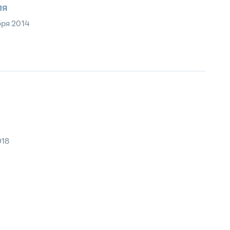
ля
бря 2014
018