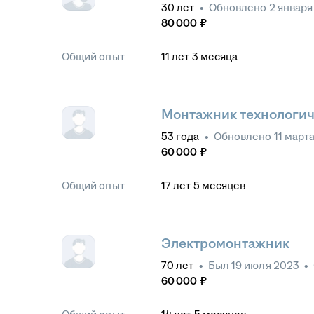
30
лет
•
Обновлено
2 января
80 000
₽
Общий опыт
11
лет
3
месяца
Монтажник технологич
53
года
•
Обновлено
11 март
60 000
₽
Общий опыт
17
лет
5
месяцев
Электромонтажник
70
лет
•
Был
19 июля 2023
•
60 000
₽