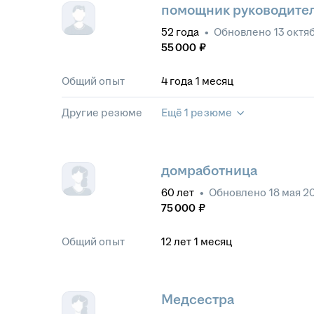
помощник руководите
52
года
•
Обновлено
13 октя
55 000
₽
Общий опыт
4
года
1
месяц
Другие резюме
Ещё 1 резюме
домработница
60
лет
•
Обновлено
18 мая 2
75 000
₽
Общий опыт
12
лет
1
месяц
Медсестра