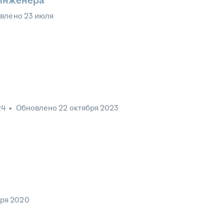
 инженера
овлено
23 июля
24
•
Обновлено
22 октября 2023
бря 2020