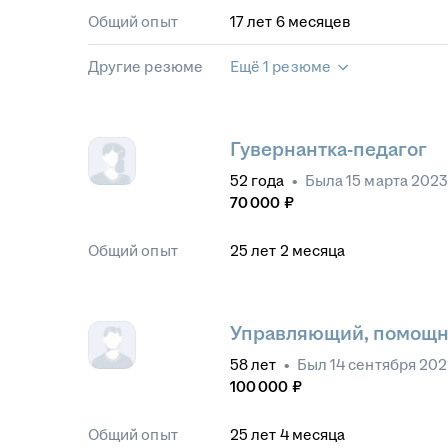
Общий опыт
17
лет
6
месяцев
Другие резюме
Ещё 1 резюме
Гувернантка-педагог
52
года
•
Была
15 марта 202
70 000
₽
Общий опыт
25
лет
2
месяца
Управляющий, помощни
58
лет
•
Был
14 сентября 20
100 000
₽
Общий опыт
25
лет
4
месяца