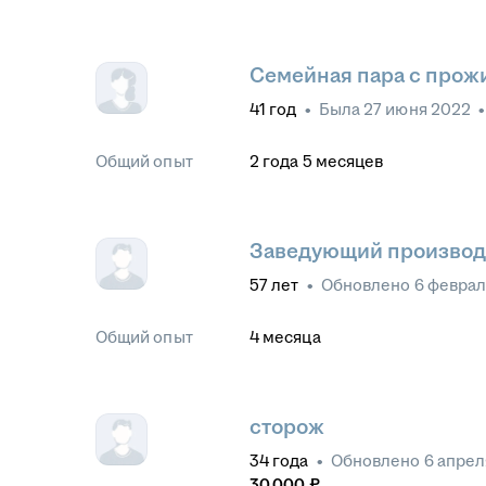
Семейная пара с прож
41
год
•
Была
27 июня 2022
Общий опыт
2
года
5
месяцев
Заведующий производс
57
лет
•
Обновлено
6 феврал
Общий опыт
4
месяца
сторож
34
года
•
Обновлено
6 апрел
30 000
₽