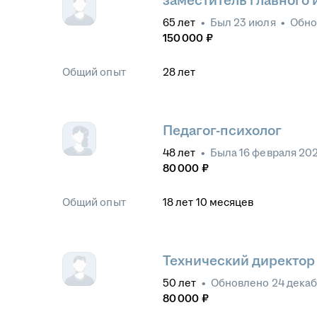
заместитель главного
65
лет
•
Был
23 июля
•
Обн
150 000
₽
Общий опыт
28
лет
Педагог-психолог
48
лет
•
Была
16 февраля 20
80 000
₽
Общий опыт
18
лет
10
месяцев
Технический директор
50
лет
•
Обновлено
24 дека
80 000
₽