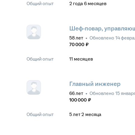
Общий опыт
2
года
6
месяцев
Шеф-повар, управляю
58
лет
•
Обновлено
14 февра
70 000
₽
Общий опыт
11
месяцев
Главный инженер
66
лет
•
Обновлено
15 январ
100 000
₽
Общий опыт
5
лет
2
месяца