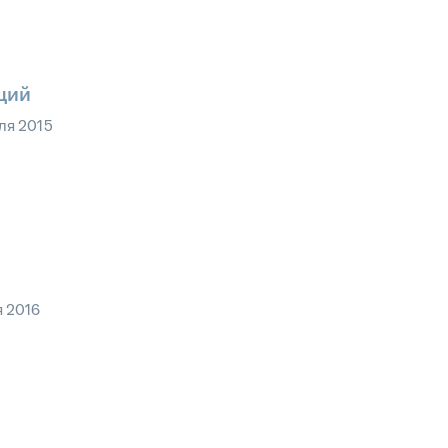
щий
ля 2015
я 2016