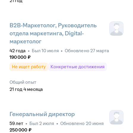
21
год
B2B-Маркетолог, Руководитель
отдела маркетинга, Digital-
маркетолог
42
года
•
Был
10 июля
•
Обновлено
27 марта
190 000
₽
Не ищет работу
Конкретные достижения
Общий опыт
21
год
4
месяца
Генеральный директор
59
лет
•
Был
2 июля
•
Обновлено
20 июня
250 000
₽