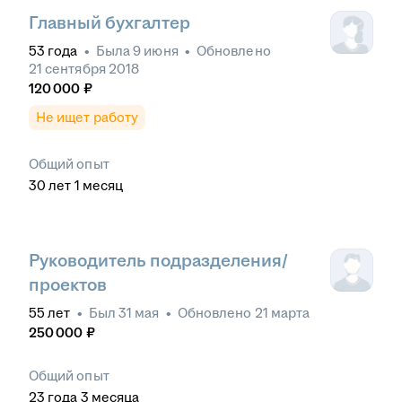
Главный бухгалтер
53
года
•
Была
9 июня
•
Обновлено
21 сентября 2018
120 000
₽
Не ищет работу
Общий опыт
30
лет
1
месяц
Руководитель подразделения/
проектов
55
лет
•
Был
31 мая
•
Обновлено
21 марта
250 000
₽
Общий опыт
23
года
3
месяца