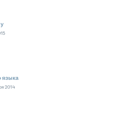
лу
015
о языка
ря 2014