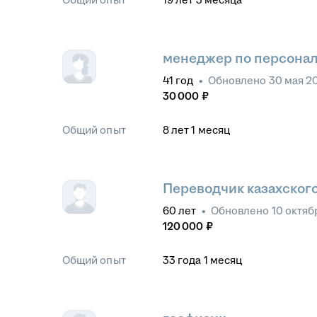
менеджер по персона
41
год
•
Обновлено
30 мая 2
30 000
₽
Общий опыт
8
лет
1
месяц
Переводчик казахског
60
лет
•
Обновлено
10 октяб
120 000
₽
Общий опыт
33
года
1
месяц