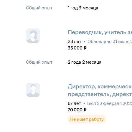
Общий опыт
1
год
3
месяца
Переводчик, учитель а
28
лет
•
Обновлено
31 июля 
35 000
₽
Общий опыт
2
года
2
месяца
Директор, коммерческ
представитель, дирек
67
лет
•
Был
22 февраля 202
70 000
₽
Не ищет работу