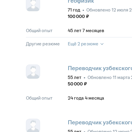
геофизик
71
год
•
Обновлено
12 июля 
100 000
₽
Общий опыт
45
лет
7
месяцев
Другие резюме
Ещё 2 резюме
Переводчик узбекског
55
лет
•
Обновлено
11 марта
50 000
₽
Общий опыт
24
года
4
месяца
Переводчик узбекског
55
лет
•
Обновлено
12 июня 