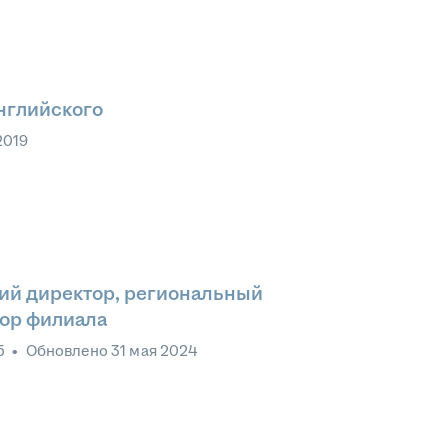
нглийского
2019
ий директор, региональный
тор филиала
5
•
Обновлено
31 мая 2024