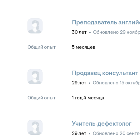
Преподаватель англий
30
лет
•
Обновлено
29 ноябр
Общий опыт
5
месяцев
Продавец консультант
29
лет
•
Обновлено
15 октяб
Общий опыт
1
год
4
месяца
Учитель-дефектолог
29
лет
•
Обновлено
20 сентя