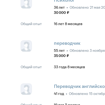
Психолог
36
лет
•
Обновлено
21 мая 2
30 000
₽
Общий опыт
16
лет
8
месяцев
переводчик
55
лет
•
Обновлено
3 ноября
35 000
₽
Общий опыт
33
года
8
месяцев
Переводчик английско
41
год
•
Обновлено
15 октябр
Общий опыт
19
лет
3
месяца